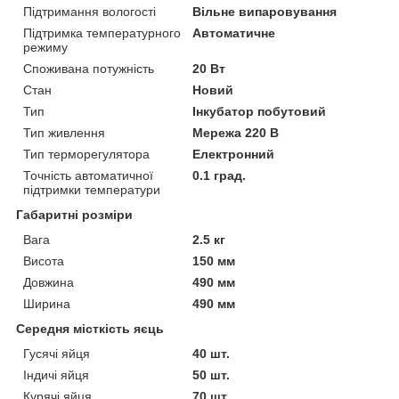
Підтримання вологості
Вільне випаровування
Підтримка температурного
Автоматичне
режиму
Споживана потужність
20 Вт
Стан
Новий
Тип
Інкубатор побутовий
Тип живлення
Мережа 220 В
Тип терморегулятора
Електронний
Точність автоматичної
0.1 град.
підтримки температури
Габаритні розміри
Вага
2.5 кг
Висота
150 мм
Довжина
490 мм
Ширина
490 мм
Середня місткість яєць
Гусячі яйця
40 шт.
Індичі яйця
50 шт.
Курячі яйця
70 шт.