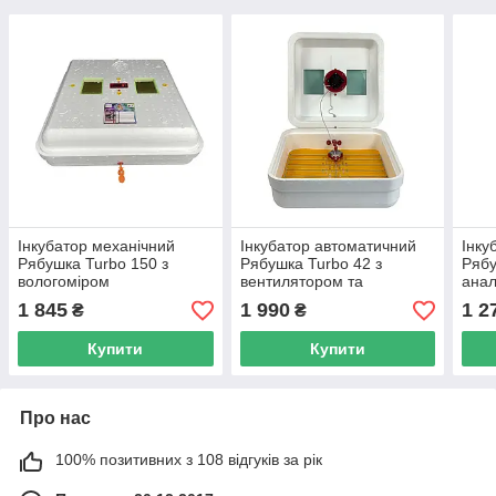
Інкубатор механічний
Інкубатор автоматичний
Інку
Рябушка Turbo 150 з
Рябушка Turbo 42 з
Рябу
вологоміром
вентилятором та
ана
вбудованим вологоміром
тер
1 845
1 990
1 2
₴
₴
Купити
Купити
Про нас
100% позитивних з 108 відгуків за рік