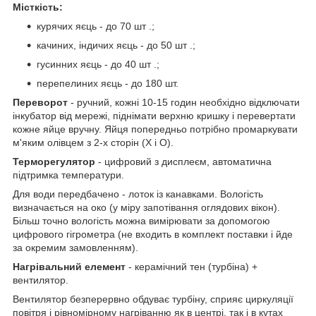
Місткість:
курячих яєць - до 70 шт .;
качиних, індичих яєць - до 50 шт .;
гусинних яєць - до 40 шт .;
перепелиних яєць - до 180 шт.
Переворот
- ручний, кожні 10-15 годин необхідно відключати
інкубатор від мережі, піднімати верхню кришку і перевертати
кожне яйце вручну. Яйця попередньо потрібно промаркувати
м'яким олівцем з 2-х сторін (Х і О).
Терморегулятор
- цифровий з дисплеєм, автоматична
підтримка температури.
Для води передбачено - лоток із канавками. Вологість
визначається на око (у міру запотівання оглядових вікон).
Більш точно вологість можна вимірювати за допомогою
цифрового гігрометра
(не входить в комплект поставки і йде
за окремим замовленням).
Нагрівальний елемент
- керамічний тен (турбіна) +
вентилятор.
Вентилятор безперервно обдуває турбіну, сприяє циркуляції
повітря і рівномірному нагріванню як в центрі, так і в кутах