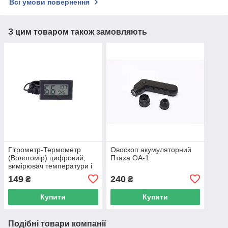
Всі умови повернення
З цим товаром також замовляють
Гігрометр-Термометр
Овоскоп акумуляторний
(Вологомір) цифровий,
Птаха ОА-1
вимірювач температури і
вологості в інкубаторі
149
240
₴
₴
Купити
Купити
Подібні товари компанії