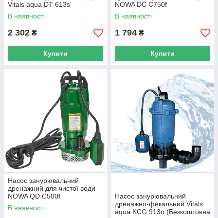
Vitals aqua DT 613s
NOWA DC C750f
(Безкоштовна доставка)
В наявності
В наявності
2 302
1 794
₴
₴
Купити
Купити
Насос занурювальний
дренажний для чистої води
NOWA QD C500f
Насос занурювальний
дренажно-фекальний Vitals
В наявності
aqua KCG 913o (Безкоштовна