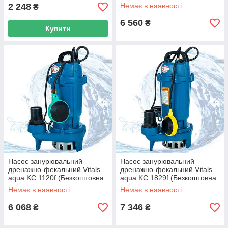
доставка)
2 248
Немає в наявності
₴
6 560
₴
Купити
Насос занурювальний
Насос занурювальний
дренажно-фекальний Vitals
дренажно-фекальний Vitals
aqua KC 1120f (Безкоштовна
aqua KC 1829f (Безкоштовна
доставка)
доставка)
Немає в наявності
Немає в наявності
6 068
7 346
₴
₴