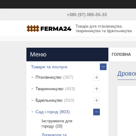
+380 (97) 085-55-33
Товари для птахівництва,
тваринництва та бджільництва
ГОЛОВНА
Товари та послуги
Дровок
Птахівництво
367
Тваринництво
453
Бджільництво
910
Сад і город
803
Інструменти для
городу
10
Дровоколи та