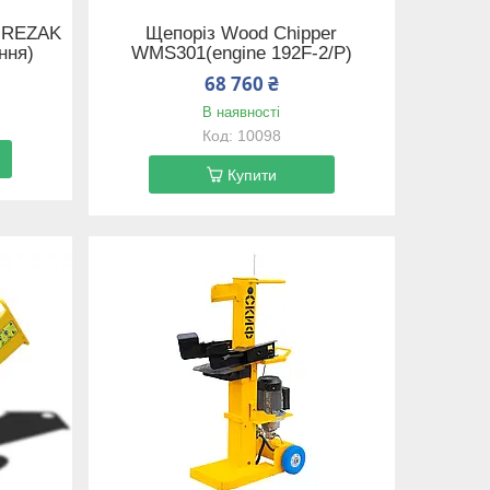
і REZAK
Щепоріз Wood Chipper
ння)
WMS301(engine 192F-2/P)
68 760 ₴
В наявності
10098
Купити