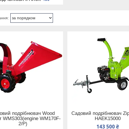
овий подрібнювач Wood
Садовий подрібнювач Zip
er WMS303(engine WM170F-
HAEK15000
2/P)
143 500 ₴