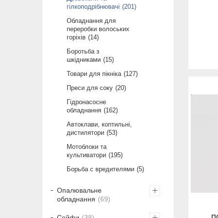
гілкоподрібнювачі
201
Обладнання для
переробки волоських
горіхів
14
Боротьба з
шкідниками
15
Товари для пікніка
127
Преси для соку
20
Гідронасосне
обладнання
162
Автоклави, коптильні,
дистилятори
53
Мотоблоки та
культиватори
195
Борьба с вредителями
5
Опалювальне
обладнання
69
П
Сейфи
38