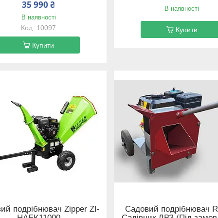
35 990 ₴
В наявності
В наявності
10097
Купити
Купити
ий подрібнювач Zipper ZI-
Садовий подрібнювач 
HAEK11000
Садівник ДВЗ (Під замов