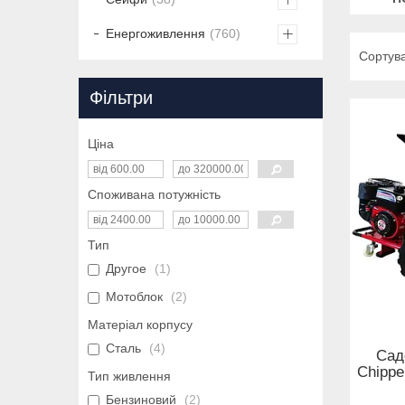
Енергоживлення
760
Фільтри
Ціна
Споживана потужність
Тип
Другое
1
Мотоблок
2
Матеріал корпусу
Сталь
4
Сад
Chipp
Тип живлення
Бензиновий
2