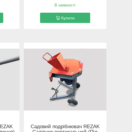
В наявності
Купити
REZAK
Садовий подрібнювач REZAK
лення)
Садівник вертикальний (Під