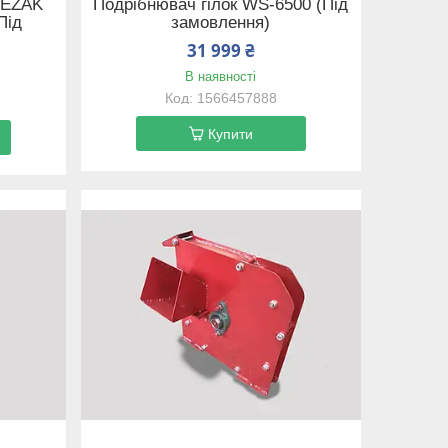
REZAK
Подрібнювач гілок WS-6500 (Під
Під
замовлення)
31 999 ₴
В наявності
1566457888
Купити