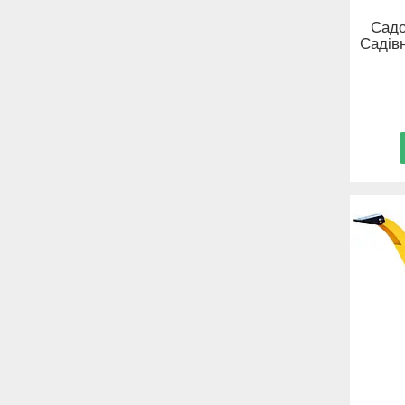
Садо
Садів