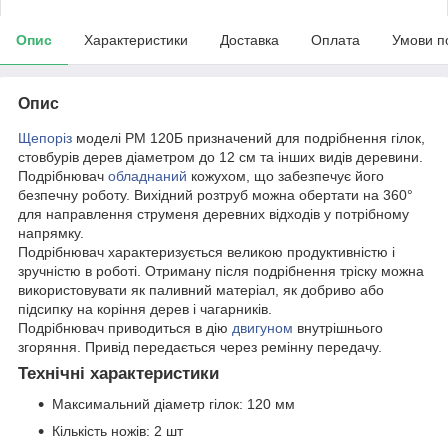
Опис
Характеристики
Доставка
Оплата
Умови п
Опис
Щепоріз
моделі РМ 120Б призначений для подрібнення гілок,
стовбурів дерев діаметром до 12 см та інших видів деревини.
Подрібнювач
обладнаний
кожухом, що забезпечує його
безпечну роботу. Вихідний розтруб можна обертати на 360°
для направлення струменя деревних відходів у потрібному
напрямку.
Подрібнювач характеризується великою продуктивністю і
зручністю в роботі. Отриману після подрібнення тріску можна
використовувати як паливний матеріал, як добриво або
підсипку на коріння дерев і чагарників.
Подрібнювач приводиться в дію
двигуном
внутрішнього
згоряння. Привід передається через ремінну передачу.
Технічні характеристики
Максимальний діаметр гілок: 120 мм
Кількість ножів: 2 шт