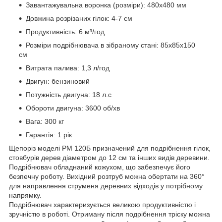
Завантажувальна воронка (розміри): 480х480 мм
Довжина розрізаних гілок: 4-7 см
Продуктивність: 6 м³/год
Розміри подрібнювача в зібраному стані: 85х85х150
см
Витрата палива: 1,3 л/год
Двигун: бензиновий
Потужність двигуна: 18 л.с
Обороти двигуна: 3600 об/хв
Вага: 300 кг
Гарантія: 1 рік
Щепоріз моделі РМ 120Б призначений для подрібнення гілок,
стовбурів дерев діаметром до 12 см та інших видів деревини.
Подрібнювач обладнаний кожухом, що забезпечує його
безпечну роботу. Вихідний розтруб можна обертати на 360°
для направлення струменя деревних відходів у потрібному
напрямку.
Подрібнювач характеризується великою продуктивністю і
зручністю в роботі. Отриману після подрібнення тріску можна