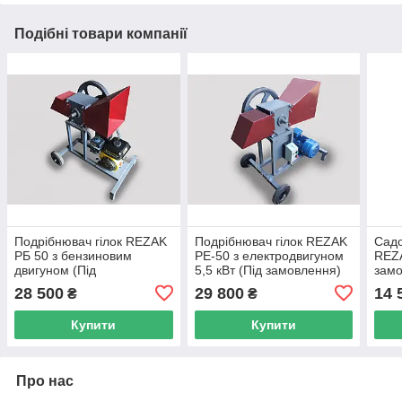
Подібні товари компанії
Подрібнювач гілок REZAK
Подрібнювач гілок REZAK
Садо
РБ 50 з бензиновим
РЕ-50 з електродвигуном
REZA
двигуном (Під
5,5 кВт (Під замовлення)
замо
замовлення)
28 500
29 800
14 
₴
₴
Купити
Купити
Про нас