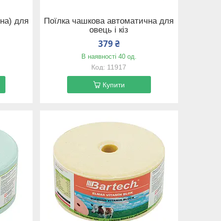
нна) для
Поїлка чашкова автоматична для
овець і кіз
379 ₴
В наявності 40 од.
11917
Купити