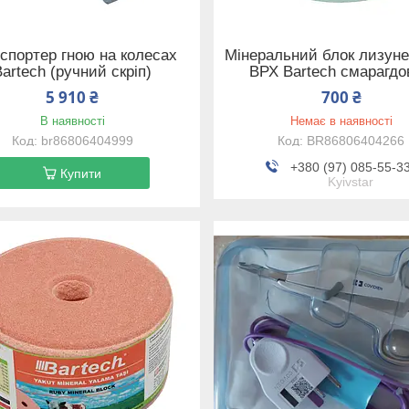
спортер гною на колесах
Мінеральний блок лизун
Bartech (ручний скріп)
ВРХ Bartech смарагд
5 910 ₴
700 ₴
В наявності
Немає в наявності
br86806404999
BR86806404266
+380 (97) 085-55-3
Купити
Kyivstar