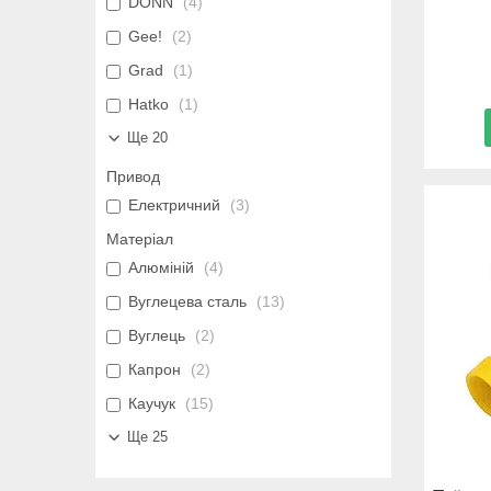
DONN
4
Gee!
2
Grad
1
Hatko
1
Ще 20
Привод
Електричний
3
Матеріал
Алюміній
4
Вуглецева сталь
13
Вуглець
2
Капрон
2
Каучук
15
Ще 25