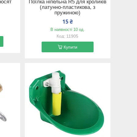
росят
Поїлка ніпельна R5 для кроликів
(латунно-пластикова, з
пружиною)
15 ₴
В наявності 10 од.
11905
Купити