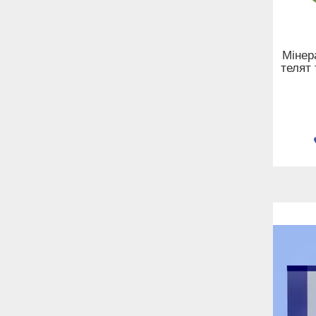
Мінер
телят 