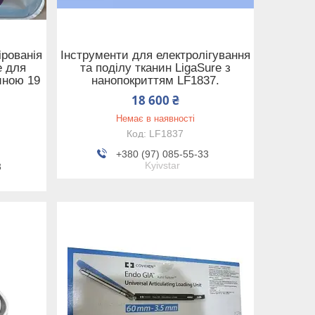
ірованія
Інструменти для електролігування
e для
та поділу тканин LigaSure з
иною 19
нанопокриттям LF1837.
18 600 ₴
Немає в наявності
LF1837
+380 (97) 085-55-33
Kyivstar
3