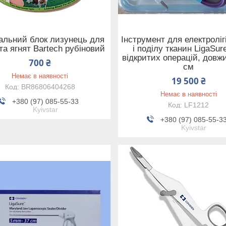
альний блок лизунець для
Інструмент для електроліг
та ягнят Bartech рубіновий
і поділу тканин LigaSur
відкритих операцій, довж
700 ₴
см
Немає в наявності
19 500 ₴
BR86806404268
Немає в наявності
+380 (97) 085-55-33
LF1212
Kyivstar
+380 (97) 085-55-3
Kyivstar