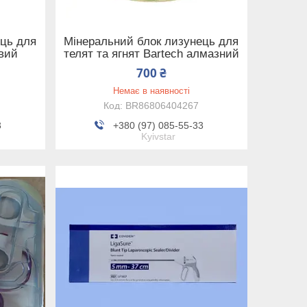
ець для
Мінеральний блок лизунець для
овий
телят та ягнят Bartech алмазний
700 ₴
Немає в наявності
BR86806404267
3
+380 (97) 085-55-33
Kyivstar