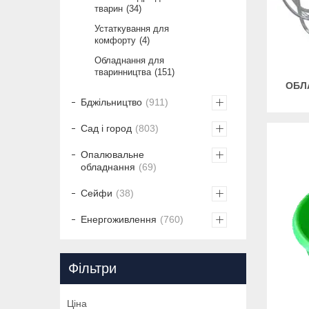
тварин
34
Устаткування для
комфорту
4
Обладнання для
тваринництва
151
ОБЛ
Бджільництво
911
Сад і город
803
Опалювальне
обладнання
69
Сейфи
38
Енергоживлення
760
Фільтри
Ціна