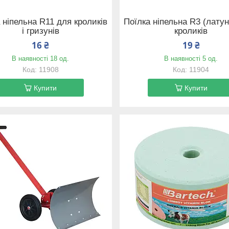
 ніпельна R11 для кроликів
Поїлка ніпельна R3 (лату
і гризунів
кроликів
16 ₴
19 ₴
В наявності 18 од.
В наявності 5 од.
11908
11904
Купити
Купити