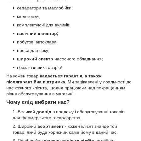
сепаратори та маслобійки;
медогонки;
комплектуючі для вуликів;
пасічний інвентар;
побутові автоклави;
преси для соку;
широкий спектр
насосного обладнання;
і безліч інших товарів!
На кожен товар
надається гарантія, а також
післягарантійна підтримка
. Ми зацікавлені у лояльності до
нас кожного клієнта, щодня працюючи над покращенням
рівня обслуговування в магазині.
Чому слід вибрати нас?
Великий
досвід
в продажу і обслуговуванні товарів
для фермерського господарства.
Широкий
асортимент
- кожен клієнт знайде той
товар, який буде корисний саме йому в даний час.
Професійна
консультація та підбір
потрібних