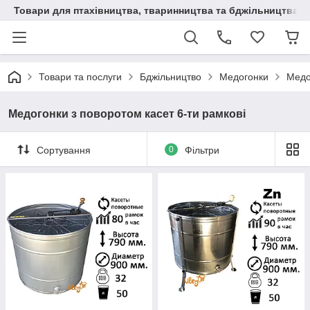
Товари для птахівництва, тваринництва та бджільництва
Товари та послуги
Бджільництво
Медогонки
Медо
Медогонки з поворотом касет 6-ти рамкові
Сортування
0
Фільтри