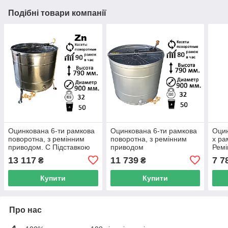
Подібні товари компанії
Оцинкована 6-ти рамкова
Оцинкована 6-ти рамкова
Оцин
поворотна, з ремінним
поворотна, з ремінним
х ра
приводом. C Підставкою
приводом
Ремі
13 117
11 739
7 7
₴
₴
Купити
Купити
Про нас