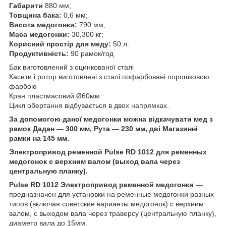
Габарити
880 мм;
Товщина бака:
0,6 мм;
Висота медогонки:
790 мм;
Маса медогонки:
30,300 кг;
Корисний простір для меду:
50 л.
Продуктивність:
90 рамок/год
Бак виготовлений з оцинкованої сталі
Касети і ротор виготовлені з сталі пофарбовані порошковою
фарбою
Кран пластмасовий Ø60мм
Цикл обертання відбувається в двох напрямках.
За допомогою даної медогонки можна відкачувати мед з
рамок Дадан — 300 мм, Рута — 230 мм, дві Магазинні
рамки на 145 мм.
Электропривод ременной
Pulse
RD 1012 для ременных
медогонок с верхним валом (выход вала через
центральную планку).
Pulse RD 1012 Электропривод ременной медогонки
—
предназначен для установки на ременные медогонки разных
типов (включая советские варианты медогонок) с верхним
валом, с выходом вала через траверсу (центральную планку),
диаметр вала до 15мм.