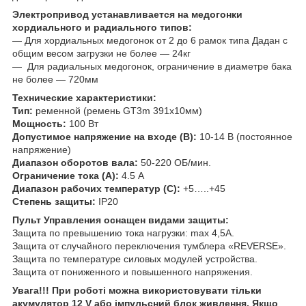
Электропривод устанавливается на медогонки
хордиального и радиального типов:
— Для хордиальных медогонок от 2 до 6 рамок типа Дадан с
общим весом загрузки не более — 24кг
— Для радиальных медогонок, ограничение в диаметре бака
не более — 720мм
Технические характеристики:
Тип:
ременной (ремень GT3m 391х10мм)
Мощность:
100 Вт
Допустимое напряжение на входе (В):
10-14 В (постоянное
напряжение)
Диапазон оборотов вала:
50-220 ОБ/мин.
Ограничение тока (А):
4.5 А
Диапазон рабочих температур (С):
+5…..+45
Степень защиты:
IP20
Пульт Управления оснащен видами защиты:
Защита по превышению тока нагрузки: max 4,5А.
Защита от случайного переключения тумблера «REVERSE».
Защита по температуре силовых модулей устройства.
Защита от пониженного и повышенного напряжения.
Увага!!! При роботі можна використовувати тільки
акумулятор 12 V або імпульсний блок живлення. Якщо