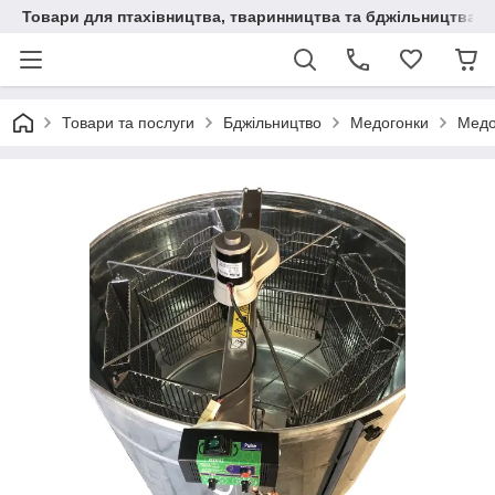
Товари для птахівництва, тваринництва та бджільництва
Товари та послуги
Бджільництво
Медогонки
Медо