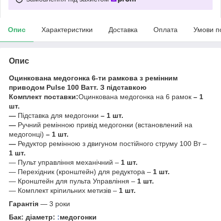
Опис
Характеристики
Доставка
Оплата
Умови п
Опис
Оцинкована медогонка 6-ти рамкова з ремінним
приводом Pulse 100 Ватт. З підставкою
Комплект поставки:
Оцинкована медогонка на 6 рамок
–
1
шт
.
—
Підставка для медогонки
–
1 шт
.
—
Ручний ремінною привід медогонки (встановлений на
медогонці)
–
1 шт.
—
Редуктор ремінною з двигуном постійного струму 100 Вт –
1 шт.
— Пульт управління механічний –
1 шт.
— Перехідник (кронштейн) для редуктора –
1 шт.
— Кронштейн для пульта Управління –
1 шт.
— Комплект кріпильних метизів –
1 шт.
Гарантія
— 3 роки
Бак: діаметр:
:
медогонки