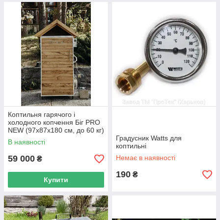
Коптильня гарячого і
холодного копчення Біг PRO
NEW (97x87x180 см, до 60 кг)
ПІД ЗАМОВЛЕННЯ
Градусник Watts для
В наявності
коптильні
59 000
Немає в наявності
₴
190
₴
Купити