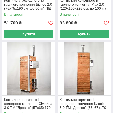
Коптильня холодного та
Коптильня холодного и
гарячого копчення Бізнес 2.0
гарячого копчення Мах 2.0
(75х75х190 см, до 80 кг) ПІД
(120х100х225 см, до 100 кг)
ЗАМОВЛЕННЯ
ПІД ЗАМОВЛЕННЯ
В наявності
В наявності
51 700
93 800
₴
₴
Купити
Купити
Коптильня гарячого і
Коптильня гарячого і
холодного копчення Сімейна
холодного копчення Класік
3.0 ТМ "Древос" (57х65х170
3.0 ТМ "Древос" (66х67х170
см. до 20 кг)
см, до 30 кг)