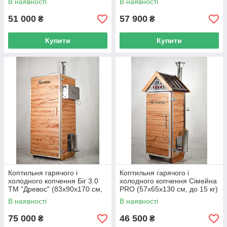
В наявності
В наявності
51 000
57 900
₴
₴
Купити
Купити
Коптильня гарячого і
Коптильня гарячого і
холодного копчення Біг 3.0
холодного копчення Сімейна
ТМ "Древос" (83х90х170 см,
PRO (57х65х130 см, до 15 кг)
до 70 кг) ПІД ЗАМОВЛЕННЯ
ПІД ЗАМОВЛЕННЯ
В наявності
В наявності
75 000
46 500
₴
₴