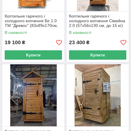
Коптильня гарячого і
Коптильня гарячого і
холодного копчення Біг 1.0
холодного копчення Сімейна
ТМ "Древос" (83х89х170см,
2.0 (57х56х130 см, до 15 кг)
до 60 кг)
ПІД ЗАМОВЛЕННЯ
В наявності
В наявності
19 100
23 400
₴
₴
Купити
Купити