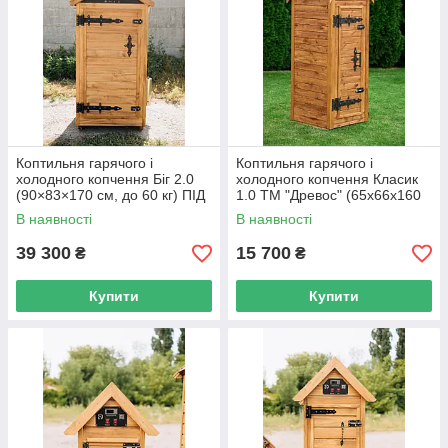
Коптильня гарячого і
Коптильня гарячого і
холодного копчення Біг 2.0
холодного копчення Класик
(90×83×170 см, до 60 кг) ПІД
1.0 ТМ "Древос" (65х66х160
ЗАМОВЛЕННЯ
см, до 25 кг)
В наявності
В наявності
39 300
15 700
₴
₴
Купити
Купити