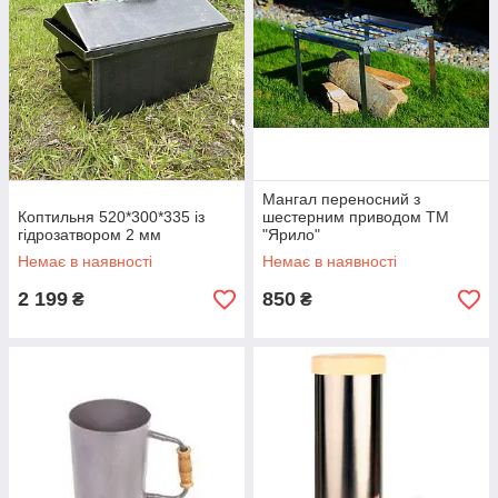
Мангал переносний з
Коптильня 520*300*335 із
шестерним приводом ТМ
гідрозатвором 2 мм
"Ярило"
Немає в наявності
Немає в наявності
2 199
850
₴
₴