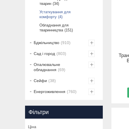
тварин
34
Устаткування для
комфорту
4
Обладнання для
тваринництва
151
Бджільництво
910
Сад і город
803
Тран
Опалювальне
обладнання
69
Сейфи
38
Енергоживлення
760
Фільтри
Ціна