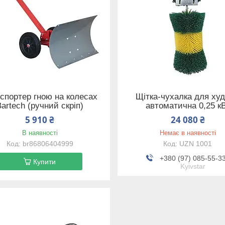
спортер гною на колесах
Щітка-чухалка для ху
Bartech (ручний скріп)
автоматична 0,25 к
5 910 ₴
24 080 ₴
В наявності
Немає в наявності
br86806404999
UZN 1001
+380 (97) 085-55-3
Купити
Kyivstar