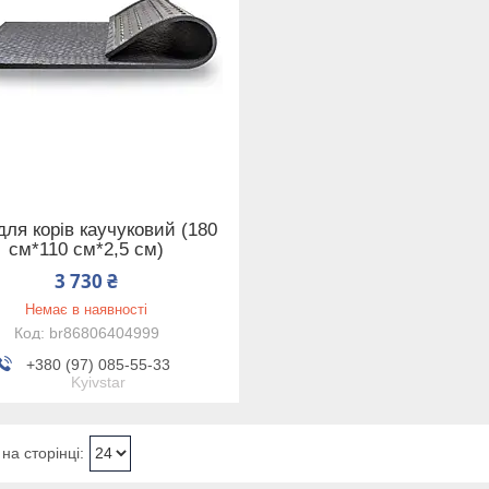
для корів каучуковий (180
см*110 см*2,5 см)
3 730 ₴
Немає в наявності
br86806404999
+380 (97) 085-55-33
Kyivstar