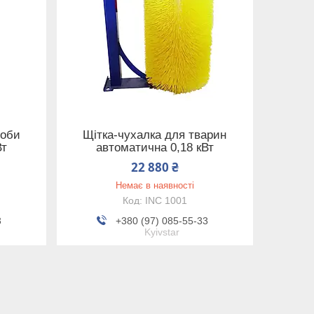
доби
Щітка-чухалка для тварин
Вт
автоматична 0,18 кВт
22 880 ₴
Немає в наявності
INC 1001
3
+380 (97) 085-55-33
Kyivstar