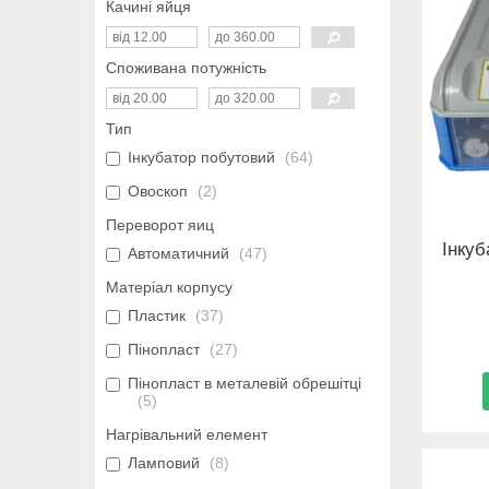
Качині яйця
Споживана потужність
Тип
Інкубатор побутовий
64
Овоскоп
2
Переворот яиц
Інку
Автоматичний
47
Матеріал корпусу
Пластик
37
Пінопласт
27
Пінопласт в металевій обрешітці
5
Нагрівальний елемент
Ламповий
8