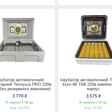
нкубатор автоматичний
Інкубатор автоматичний 
торний Теплуша PRO 220в
Euro 88 ТАВ 220в комбін
без резервного живлення)
корпус
3 770 ₴
3 575 ₴
В наявності 39 од.
В наявності 55 од.
113371
11750