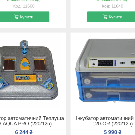
11660
11640
Купити
Купити
тор автоматичний Теплуша
Інкубатор автоматичний
8 AQUA PRO (220/12в)
120-OR (220/12в)
6 244 ₴
5 990 ₴