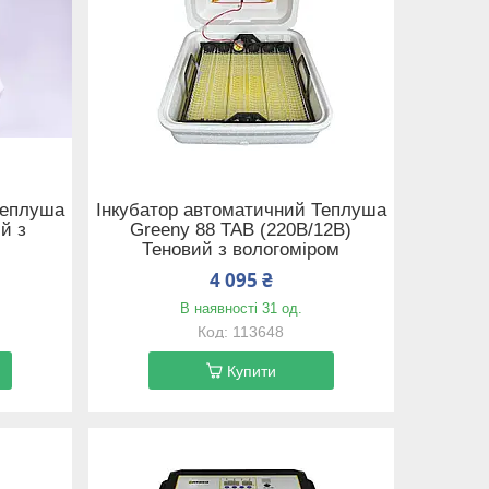
Теплуша
Інкубатор автоматичний Теплуша
й з
Greeny 88 ТАВ (220В/12В)
Теновий з вологоміром
4 095 ₴
В наявності 31 од.
113648
Купити