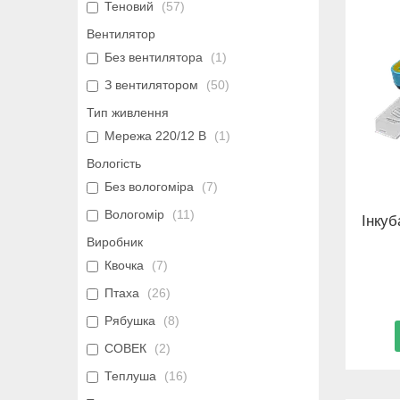
Теновий
57
Вентилятор
Без вентилятора
1
З вентилятором
50
Тип живлення
Мережа 220/12 В
1
Вологість
Без вологоміра
7
Вологомір
11
Інку
Виробник
Квочка
7
Птаха
26
Рябушка
8
СОВЕК
2
Теплуша
16