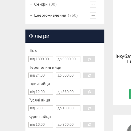
Сейфи
38
Енергоживлення
760
Фільтри
Ціна
Інкуба
Tu
Перепелині яйця
Індичі яйця
Гусячі яйця
Курячі яйця