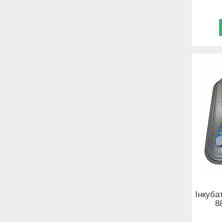
Інкуба
8