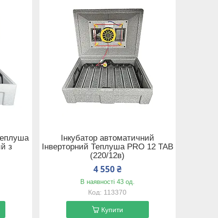
Теплуша
Інкубатор автоматичний
й з
Інверторний Теплуша PRO 12 ТАВ
(220/12в)
4 550 ₴
В наявності 43 од.
113370
Купити