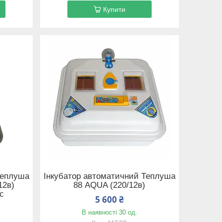
Купити
Теплуша
Інкубатор автоматичний Теплуша
12в)
88 AQUA (220/12в)
с
5 600 ₴
В наявності 30 од.