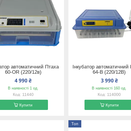
батор автоматичний Птаха
Інкубатор автоматичний
60-OR (220/12в)
64-В (220/12В)
4 990 ₴
3 990 ₴
В наявності 1 од.
В наявності 160 од.
11440
114000
Купити
Купити
Топ