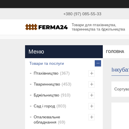
+380 (97) 085-55-33
Товари для птахівництва,
тваринництва та бджільництва
ГОЛОВНА
Товари та послуги
Інкуб
Птахівництво
367
Тваринництво
453
Бджільництво
910
Сад і город
803
Опалювальне
обладнання
69