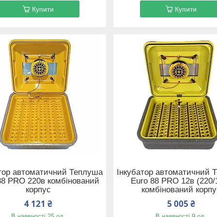
Купити
Купити
тор автоматичний Теплуша
Інкубатор автоматичний 
88 PRO 220в комбінований
Euro 88 PRO 12в (220/
корпус
комбінований корпу
4 121 ₴
5 005 ₴
В наявності 25 од.
В наявності 9 од.