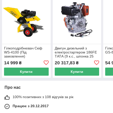
Гілкоподрібнювач Скіф
Двигун дизельний з
Гілк
WS-4100 (Під
електростартером 186FЕ
GS-8
замовлення)
ТАТА (9 к.с., шпонка 25
мм) (код 3657)
14 999
20 317,83
54 
₴
₴
Купити
Купити
Про нас
100% позитивних з 108 відгуків за рік
Працює з 20.12.2017