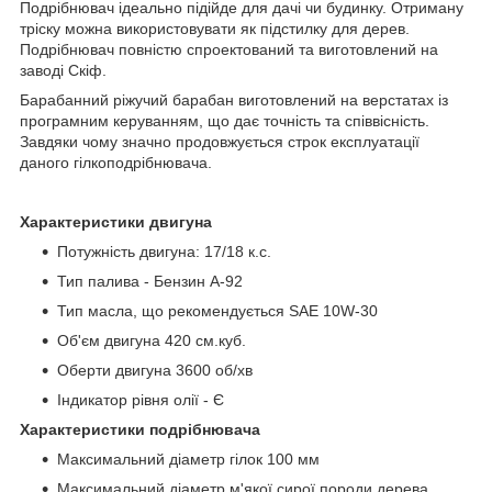
Подрібнювач ідеально підійде для дачі чи будинку. Отриману
тріску можна використовувати як підстилку для дерев.
Подрібнювач повністю спроектований та виготовлений на
заводі Скіф.
Барабанний ріжучий барабан виготовлений на верстатах із
програмним керуванням, що дає точність та співвісність.
Завдяки чому значно продовжується строк експлуатації
даного гілкоподрібнювача.
Характеристики двигуна
Потужність двигуна: 17/18 к.с.
Тип палива - Бензин А-92
Тип масла, що рекомендується SAE 10W-30
Об'єм двигуна 420 см.куб.
Оберти двигуна 3600 об/хв
Індикатор рівня олії - Є
Характеристики подрібнювача
Максимальний діаметр гілок 100 мм
Максимальний діаметр м'якої сирої породи дерева