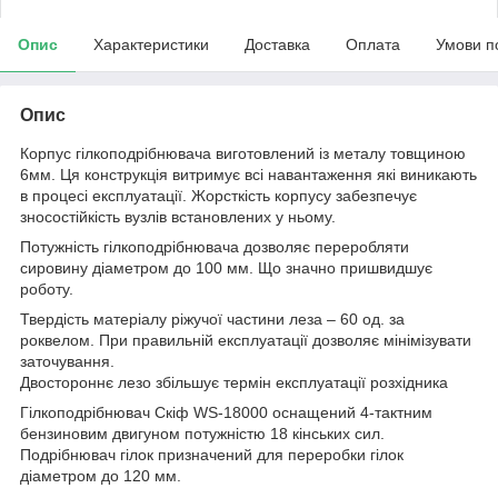
Опис
Характеристики
Доставка
Оплата
Умови п
Опис
Корпус гілкоподрібнювача виготовлений із металу товщиною
6мм. Ця конструкція витримує всі навантаження які виникають
в процесі експлуатації. Жорсткість корпусу забезпечує
зносостійкість вузлів встановлених у ньому.
Потужність гілкоподрібнювача дозволяє переробляти
сировину діаметром до 100 мм. Що значно пришвидшує
роботу.
Твердість матеріалу ріжучої частини леза – 60 од. за
роквелом. При правильній експлуатації дозволяє мінімізувати
заточування.
Двостороннє лезо збільшує термін експлуатації розхідника
Гілкоподрібнювач Скіф WS-18000 оснащений 4-тактним
бензиновим двигуном потужністю 18 кінських сил.
Подрібнювач гілок призначений для переробки гілок
діаметром до 120 мм.