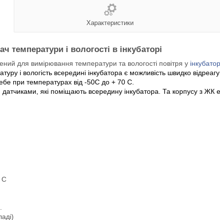
Характеристики
 температури і вологості в інкубаторі
ений для вимірювання температури та вологості повітря у
інкубато
уру і вологість всередині інкубатора є можливість швидко відреагув
бе при температурах від -50С до + 70 C.
датчиками, які поміщають всередину інкубатора. Та корпусу з ЖК 
 C
.
ладі)