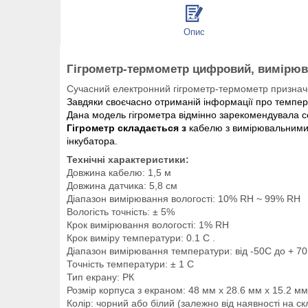
Опис
Гігрометр-термометр цифровий, вимірювач
Сучасний електронний гігрометр-термометр признач
Завдяки своєчасно отриманій інформації про температ
Дана модель гігрометра відмінно зарекомендувала се
Гігрометр складається з
кабелю з вимірювальними 
інкубатора.
Технічні характеристики:
Довжина кабелю: 1,5 м
Довжина датчика: 5,8 см
Діапазон вимірювання вологості: 10% RH ~ 99% RH
Вологість точність: ± 5%
Крок вимірювання вологості: 1% RH
Крок виміру температури: 0.1 C .
Діапазон вимірювання температури: від -50С до + 70
Точність температури: ± 1 C
Тип екрану: РК
Розмір корпуса з екраном: 48 мм x 28.6 мм x 15.2 мм
Колір: чорний або білий (залежно від наявності на ск