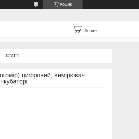
Кошик
Кошик
СТАТТІ
огомір) цифровий, вимірювач
інкубаторі