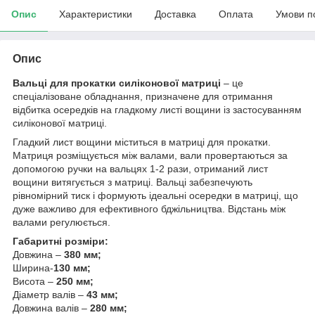
Опис
Характеристики
Доставка
Оплата
Умови п
Опис
Вальці для прокатки силіконової матриці
– це
спеціалізоване обладнання, призначене для отримання
відбитка осередків на гладкому листі вощини із застосуванням
силіконової матриці.
Гладкий лист вощини міститься в матриці для прокатки.
Матриця розміщується між валами, вали провертаються за
допомогою ручки на вальцях 1-2 рази, отриманий лист
вощини витягується з матриці. Вальці забезпечують
рівномірний тиск і формують ідеальні осередки в матриці, що
дуже важливо для ефективного бджільництва. Відстань між
валами регулюється.
Габаритні розміри:
Довжина –
380 мм;
Ширина-
130 мм;
Висота –
250 мм;
Діаметр валів –
43 мм;
Довжина валів –
280 мм;