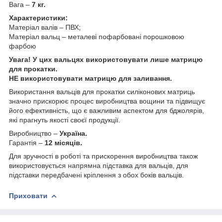
Вага –
7 кг.
Характеристики:
Матеріал валів – ПВХ;
Матеріал вальц – металеві пофарбовані порошковою
фарбою
Увага! У цих вальцях використовувати лише матрицю
для прокатки.
НЕ використовувати матрицю для заливання.
Використання вальців для прокатки силіконових матриць
значно прискорює процес виробництва вощини та підвищує
його ефективність, що є важливим аспектом для бджолярів,
які прагнуть якості своєї продукції.
Виробництво –
Україна.
Гарантія –
12 місяців.
Для зручності в роботі та прискорення виробництва також
використовується напрямна підставка для вальців, для
підставки передбачені кріплення з обох боків вальців.
Приховати