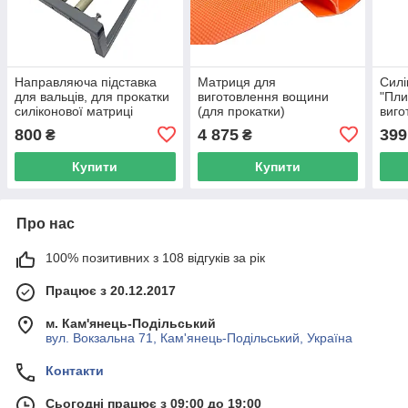
Направляюча підставка
Матриця для
Силі
для вальців, для прокатки
виготовлення вощини
"Пли
силіконової матриці
(для прокатки)
виго
мис
800
4 875
399
₴
₴
Купити
Купити
Про нас
100% позитивних з 108 відгуків за рік
Працює з 20.12.2017
м. Кам'янець-Подільський
вул. Вокзальна 71, Кам'янець-Подільський, Україна
Контакти
Сьогодні працює з 09:00 до 19:00