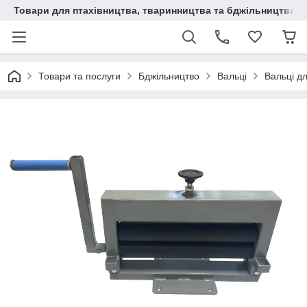
Товари для птахівництва, тваринництва та бджільництва
Товари та послуги
Бджільництво
Вальці
Вальці дл