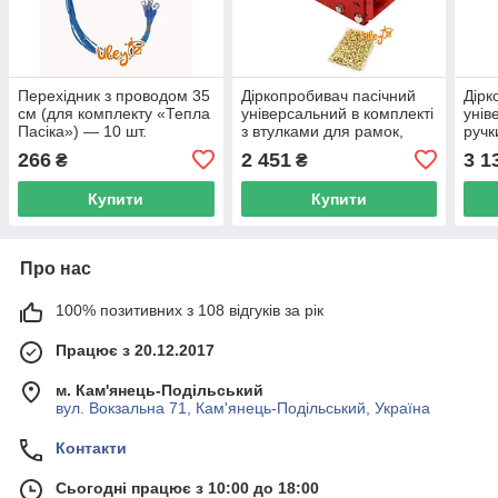
Перехідник з проводом 35
Діркопробивач пасічний
Дірк
см (для комплекту «Тепла
універсальний в комплекті
унів
Пасіка») — 10 шт.
з втулками для рамок,
ручк
комплект
100г. (800шт.) 3х6.6 мм
втул
266
2 451
3 1
₴
₴
(800
Купити
Купити
Про нас
100% позитивних з 108 відгуків за рік
Працює з 20.12.2017
м. Кам'янець-Подільський
вул. Вокзальна 71, Кам'янець-Подільський, Україна
Контакти
Сьогодні працює з 10:00 до 18:00