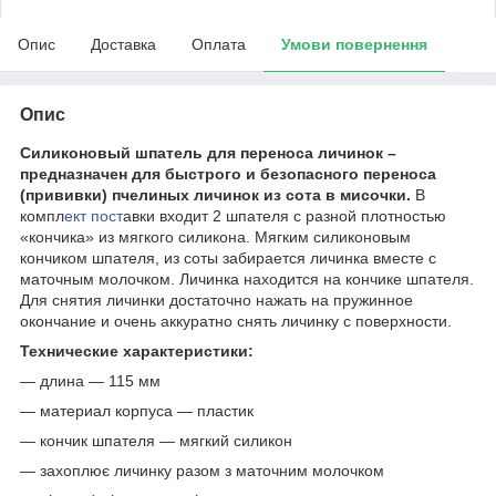
Опис
Доставка
Оплата
Умови повернення
Опис
Силиконовый шпатель для переноса личинок
–
предназначен для быстрого и безопасного переноса
(прививки) пчелиных личинок из сота в мисочки.
В
компл
ект пост
авки входит 2 шпателя с разной плотностью
«кончика» из мягкого силикона. Мягким силиконовым
кончиком шпателя, из соты забирается личинка вместе с
маточным молочком. Личинка находится на кончике шпателя.
Для снятия личинки достаточно нажать на пружинное
окончание и очень аккуратно снять личинку с поверхности.
Технические характеристики:
— длина — 115 мм
— материал корпуса — пластик
— кончик шпателя — мягкий силикон
— захоплює личинку разом з маточним молочком