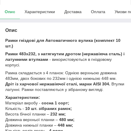
Опис
Характеристики
Доставка
Оплата
Умови п
Опис
Рамки гніздові для Автоматичного вулика (комплект 10
шт.)
Рамки 483х232, з натягнутим дротом (нержавіюча сталь) і
латунними втулками
- використовуються в гніздовому
корпусі.
Рамка складається з 4 планок: Однією верхньою довжина
483мм, двох бокових по 232мм і однією нижньою 448 мм.
Дріт із харчової нержавіючої сталі, марки AISI 304.
Втулки
латунні. Рамки поставляються у зібраному вигляді.
Характеристики:
Матеріал виробу -
сосна 1 сорт;
Кількість -
10 шт. зібраних рамок;
Висота бічної планки –
232 мм;
Довжина верхньої планки –
480 мм;
Довжина нижньої планки –
448 мм;
Кількість рядів дроту –
4 ряди.