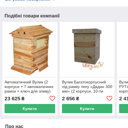
Подібні товари компанії
Автоматичний Вулик (2
Вулик Багатокорпусний
Вули
корпуси + 7 автоматичних
під рамку типу «Дадан 300
РУТА
рамок + ключ для зливу)
мм» (2 корпуси, 10-ти
корп
рамковий)
23 625
2 656
2 4
₴
₴
Купити
Купити
Про нас