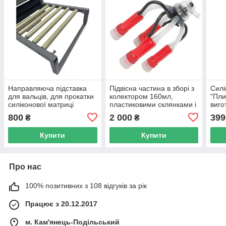
Направляюча підставка
Підвісна частина в зборі з
Силі
для вальців, для прокатки
колектором 160мл,
"Пли
силіконової матриці
пластиковими склянками і
виго
сосковими силіконом
мис
800
2 000
399
₴
₴
Купити
Купити
Про нас
100% позитивних з 108 відгуків за рік
Працює з 20.12.2017
м. Кам'янець-Подільський