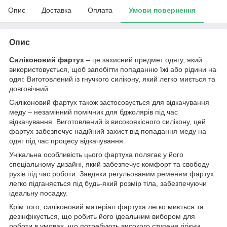
Опис
Доставка
Оплата
Умови повернення
Опис
Силіконовий фартух
– це захисний предмет одягу, який
використовується, щоб запобігти попаданню їжі або рідини на
одяг. Виготовлений із гнучкого силікону, який легко миється та
довговічний.
Силіконовий фартух також застосовується для відкачування
меду – незамінний помічник для бджолярів під час
відкачування. Виготовлений із високоякісного силікону, цей
фартух забезпечує надійний захист від попадання меду на
одяг під час процесу відкачування.
Унікальна особливість цього фартуха полягає у його
спеціальному дизайні, який забезпечує комфорт та свободу
рухів під час роботи. Завдяки регульованим ременям фартух
легко підганяється під будь-який розмір тіла, забезпечуючи
ідеальну посадку.
Крім того, силіконовий матеріал фартуха легко миється та
дезінфікується, що робить його ідеальним вибором для
роботи в умовах, що потребують високого ступеня гігієни.