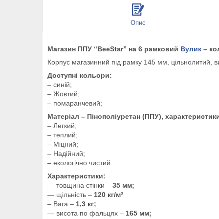
Опис
Магазин ППУ “BeeStar” на 6 рамковий
Вулик
– ко
Корпус магазинний під рамку 145 мм, цільнолитий, 
Доступні кольори:
– синій;
– Жовтий;
– помаранчевий;
Матеріал – Пінополіуретан (ППУ), характеристик
– Легкий;
– теплий;
– Міцний;
– Надійний;
– екологічно чистий.
Характеристики:
— товщина стінки –
35 мм;
— щільність –
120 кг/м³
– Вага –
1,3 кг;
— висота по фальцях –
165 мм;