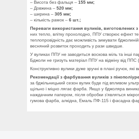
– Висота без фальця –
155 мм;
– Довжина –
520 мм;
– ширина –
305 мм;
– кількість рамок –
6 шт.;
Переваги використання вуликів, виготовлених з 
них тепло, влітку прохолодно, ППУ створює ефект те
теплопровідність дає можливість зимувати бджолиній
весняний розвиток проходить у рази швидше.
У вуликах ППУ не заводиться воскова міль та інші пар
Бджоли не гризуть матеріал ППУ на відміну від ППС (
Конструктивно вулики дуже зручні в плані ручок, які
Рекомендації з фарбування вуликів з пінополіуре
за бджільницький сезон вулик буде під впливом ульт
щільно і міцно лягає фарба. Якщо у бджоляра виника
наждачним папером, після обробки з’являться мікроп
гумова фарба, алкідна, Емаль ПФ-115 і фасадна фа