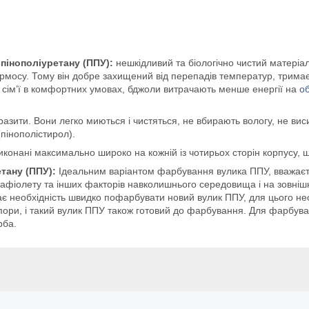
пінополіуретану (ППУ):
нешкідливий та біологічно чистий матеріал
рмосу. Тому він добре захищений від перепадів температур, тримає 
 сім’ї в комфортних умовах, бджоли витрачають менше енергії на
об
азити. Вони легко миються і чистяться, не вбирають вологу, не виси
пінополістирол).
 виконані максимально широко на кожній із чотирьох сторін корпусу,
тану (ППУ):
Ідеальним варіантом фарбування вулика ППУ, вважаєтьс
рафіолету та інших факторів навколишнього середовища і на зовнішні
є необхідність швидко пофарбувати новий вулик ППУ, для цього необ
ори, і такий вулик ППУ також готовий до фарбування. Для фарбуван
рба.