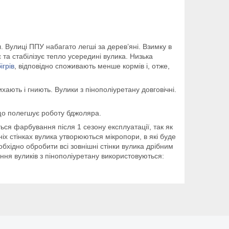
. Вулиці ППУ набагато легші за дерев’яні. Взимку в
та стабілізує тепло усередині вулика. Низька
ігрів
, відповідно споживають менше кормів і, отже,
хають і гниють. Вулики з пінополіуретану довговічні.
 що полегшує роботу бджоляра.
я фарбування після 1 сезону експлуатації, так як
х стінках вулика утворюються мікропори, в які буде
хідно обробити всі зовнішні стінки вулика дрібним
ня вуликів з пінополіуретану використовуються: