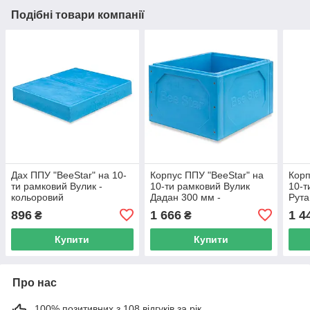
Подібні товари компанії
Дах ППУ "BeeStar" на 10-
Корпус ППУ "BeeStar" на
Корп
ти рамковий Вулик -
10-ти рамковий Вулик
10-т
кольоровий
Дадан 300 мм -
Рута
кольоровий
896
1 666
1 4
₴
₴
Купити
Купити
Про нас
100% позитивних з 108 відгуків за рік