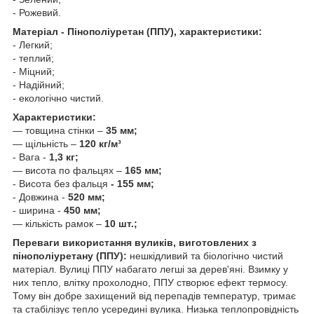
- Рожевий.
Матеріал - Пінополіуретан (ППУ), характеристики:
- Легкий;
- теплий;
- Міцний;
- Надійний;
- екологічно чистий.
Характеристики:
— товщина стінки –
35 мм;
— щільність –
120 кг/м³
- Вага -
1,3 кг;
— висота по фальцях –
165 мм;
- Висота без фальця
- 155 мм;
- Довжина -
520 мм;
- ширина -
450 мм;
— кількість рамок –
10 шт.;
Переваги використання вуликів, виготовлених з
пінополіуретану (ППУ):
нешкідливий та біологічно чистий
матеріал. Вулиці ППУ набагато легші за дерев'яні. Взимку у
них тепло, влітку прохолодно, ППУ створює ефект термосу.
Тому він добре захищений від перепадів температур, тримає
та стабілізує тепло усередині вулика. Низька теплопровідність