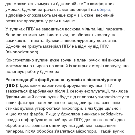
дає можливість зимувати бджолиній сім'ї в комфортних
умовах, бджоли витрачають менше енергії на
обігрів
,
відповідно споживають менше кормів і, отже, весняний
розвиток проходить у рази швидше.
У вуликах ППУ не заводиться воскова міль та інші паразити.
Вони легко миються і чистяться, не вбирають вологу, не
висихають і гниють. Вулики з пінополіуретану довговічні.
Бджоли не гризуть матеріал ППУ на відміну від ППС
(пінополістирол).
Конструктивно вулики дуже зручні в плані ручок, які виконані
максимально широко на кожній із чотирьох сторін корпусу, що
полегшує роботу бджоляра.
Рекомендації з фарбування вуликів з пінополіуретану
(ППУ):
Ідеальним варіантом фарбування вулика ППУ,
вважається фарбування після 1 сезону експлуатації, так як за
бджільницький сезон вулик буде під впливом ультрафіолету та
інших факторів навколишнього середовища і на зовнішніх
стінках вулика утворюються мікропори, в які буде щільно і
міцно лягає фарба. Якщо у бджоляра виникає необхідність
швидко пофарбувати новий вулик ППУ, для цього необхідно
обробити всі зовнішні стінки вулика дрібним наждачним
папером, після обробки з'являться мікропори, і такий вулик