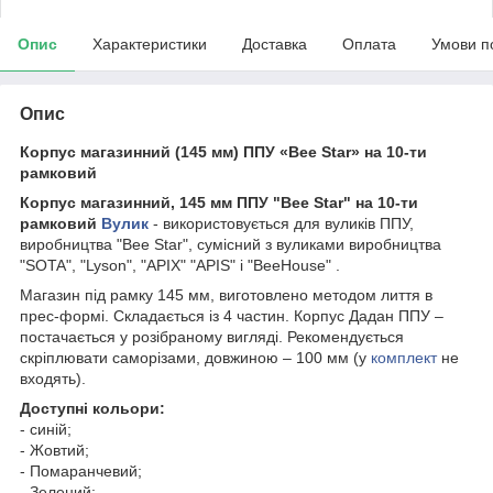
Опис
Характеристики
Доставка
Оплата
Умови п
Опис
Корпус магазинний (145 мм) ППУ «Bee Star» на 10-ти
рамковий
Корпус магазинний, 145 мм ППУ "Bee Star" на 10-ти
рамковий
Вулик
- використовується для вуликів ППУ,
виробництва "Bee Star", сумісний з вуликами виробництва
"SOTA", "Lyson", "APIX" "APIS" і "BeeHouse" .
Магазин під рамку 145 мм, виготовлено методом лиття в
прес-формі. Складається із 4 частин. Корпус Дадан ППУ –
постачається у розібраному вигляді. Рекомендується
скріплювати саморізами, довжиною – 100 мм (у
комплект
не
входять).
Доступні кольори:
- синій;
- Жовтий;
- Помаранчевий;
- Зелений;