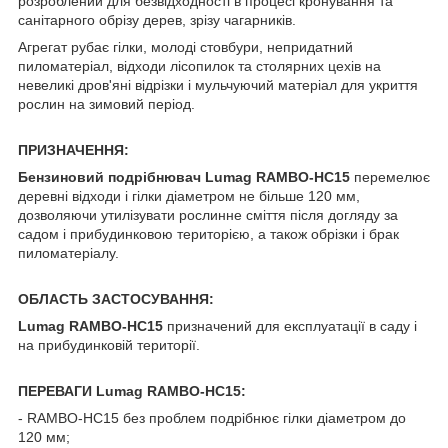
розроблений для безвідходності в процесі кронування та
санітарного обрізу дерев, зрізу чагарників.
Агрегат рубає гілки, молоді стовбури, непридатний
пиломатеріал, відходи лісопилок та столярних цехів на
невеликі дров'яні відрізки і мульчуючий матеріал для укриття
рослин на зимовий період.
ПРИЗНАЧЕННЯ:
Бензиновий подрібнювач Lumag RAMBO-HC15
перемелює
деревні відходи і гілки діаметром не більше 120 мм,
дозволяючи утилізувати рослинне сміття після догляду за
садом і прибудинковою територією, а також обрізки і брак
пиломатеріалу.
ОБЛАСТЬ ЗАСТОСУВАННЯ:
Lumag RAMBO-HC15
призначений для експлуатації в саду і
на прибудинковій території.
ПЕРЕВАГИ Lumag RAMBO-HC15:
- RAMBO-HC15 без проблем подрібнює гілки діаметром до
120 мм;