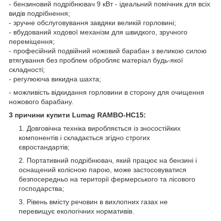
- бензиновий подрібнювач 9 кВт - ідеальний помічник для всіх
видів подрібнення;
- зручне обслуговування завдяки великій горловині;
- вбудований ходової механізм для швидкого, зручного
переміщення;
- професійний подвійний ножовий барабан з великою силою
втягування без проблем обробляє матеріал будь-якої
складності;
- регулююча викидна шахта;
- можливість відкидання горловини в сторону для очищення
ножового барабану.
3 причини купити Lumag RAMBO-HC15:
Довговічна техніка виробляється із зносостійких
компонентів і складається згідно строгих
євростандартів;
Портативний подрібнювач, який працює на бензині і
оснащений колісною парою, може застосовуватися
безпосередньо на території фермерського та лісового
господарства;
Рівень вмісту речовин в вихлопних газах не
перевищує екологічних нормативів.