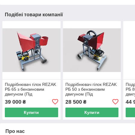
Подібні товари компанії
Подрібнювач гілок REZAK
Подрібнювач гілок REZAK
Подр
РБ 65 з бензиновим
РБ 50 з бензиновим
РБ 8
двигуном (Під
двигуном (Під
двиг
замовлення)
замовлення)
замо
39 000
28 500
44 
₴
₴
Купити
Купити
Про нас