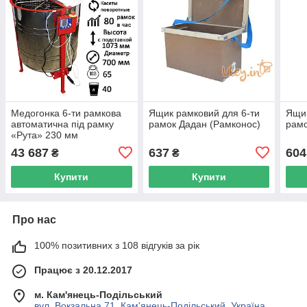
Медогонка 6-ти рамкова
Ящик рамковий для 6-ти
Ящик
автоматична під рамку
рамок Дадан (Рамконос)
рамо
«Рута» 230 мм
43 687
637
604
₴
₴
Купити
Купити
Про нас
100% позитивних з 108 відгуків за рік
Працює з 20.12.2017
м. Кам'янець-Подільський
вул. Вокзальна 71, Кам'янець-Подільський, Україна