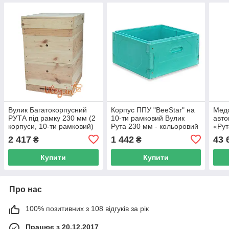
Вулик Багатокорпусний
Корпус ППУ "BeeStar" на
Медо
РУТА під рамку 230 мм (2
10-ти рамковий Вулик
авто
корпуси, 10-ти рамковий)
Рута 230 мм - кольоровий
«Рут
2 417
1 442
43 
₴
₴
Купити
Купити
Про нас
100% позитивних з 108 відгуків за рік
Працює з 20.12.2017