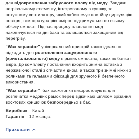
для
відокремлення забрусного воску від меду
. Завдяки
нагрівальному елементу, інтегрованому в кришку, та
потужному вентилятору, який забезпечує постійну циркуляцію
повітря, температура рівномірно підтримується по всьому
об’єму ємності. Під час процесу плавлення мед
накопичується на дні бака та залишається захищеним від
перегріву.
“Wax separator”
універсальний пристрій також ідеально
підходить для
розтоплення зацукрованого
(кристалізованого) меду
в різних ємностях, таких як банки і
відра. До комплекту постачання входить знімна вставка з
нержавіючої сталі з сітчастим дном, а також три знімні ніжки з
роликами та гальмами фіксації для зручного й безпечного
використання.
“Wax separator”
бак воскотопки використовують для
розпечатки медових рамок перед відкачкаю шляхом зрізання
восктових кришочок безпосередньо в бак.
Виробник
– Китай.
Гарантія
– 12 місяців.
Приховати