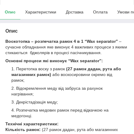
Опис
Характеристики
Доставка
Оплата
Умови п
Опис
Воскотопка – розпечатка рамок 4 в 1 “Wax separator”
–
сучасне обладнання яке виконує 4 важливих процеси з якими
стикаються бджолярів в процесі пасічникування.
Основні процеси які виконує “Wax separator”:
Перетопка воску з рамок
(27 рамок дадан, рута або
магазинних рамок)
або воскосировини окремо від
рамок;
Відокремлення меду від забруса за рахунок
нагрівання;
Декрістадізація меду;
Розпечатка медових рамок перед відкачкою на
медогонці.
Технічні характеристики:
Кількість рамок:
(27 рамок дадан, рута або магазинних