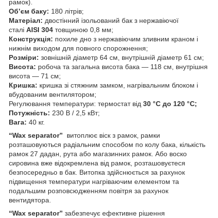
рамок).
Об’єм баку:
180 літрів;
Матеріал:
двостінний ізольований бак з нержавіючої
сталі
AISI 304
товщиною 0,8 мм;
Конструкція:
похиле дно з нержавіючим зливним краном і
нижнім виходом для повного спорожнення;
Розміри:
зовнішній діаметр 64 см, внутрішній діаметр 61 см;
Висота:
робоча та загальна висота бака — 118 см, внутрішня
висота — 71 см;
Кришка:
кришка зі стяжним замком, нагрівальним блоком і
вбудованим вентилятором;
Регулювання температури: термостат від
30 °C до 120 °C
;
Потужність:
230 В / 2,5 кВт;
Вага:
40 кг.
“Wax separator”
витоплює віск з рамок, рамки
розташовуються радіальним способом по колу бака, кількість
рамок 27 дадан, рута або магазинних рамок. Або воско
сировина вже відокремлена від рамок, розташовуєтеся
безпосередньо в бак. Витопка здійснюється за рахунок
підвищення температури нагріваючим елементом та
подальшим розповсюдженням повітря за рахунок
вентидятора.
“Wax separator”
забезпечує ефективне рішення