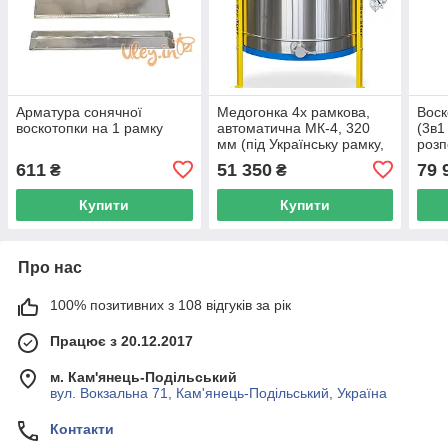
Арматура сонячної
Медогонка 4х рамкова,
Воск
воскотопки на 1 рамку
автоматична МК-4, 320
(3в1
мм (під Українську рамку,
розп
та рамку Дадан) 12В/220В
декр
611
51 350
79 
₴
₴
на 3
Купити
Купити
Про нас
100% позитивних з 108 відгуків за рік
Працює з 20.12.2017
м. Кам'янець-Подільський
вул. Вокзальна 71, Кам'янець-Подільський, Україна
Контакти