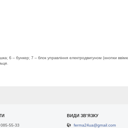
ришка; 6 – бункер; 7 – блок управління електродвигуном (кнопки ввім
льце.
ferma24ua@gmail.com
 085-55-33