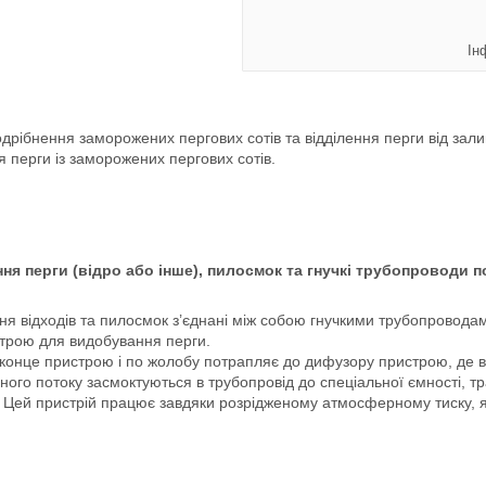
Ін
рібнення заморожених пергових сотів та відділення перги від зали
 перги із заморожених пергових сотів.
ння перги (відро або інше), пилосмок та гнучкі трубопроводи
ня відходів та пилосмок з’єднані між собою гнучкими трубопровода
трою для видобування перги.
іконце пристрою і по жолобу потрапляє до дифузору пристрою, де в
ряного потоку засмоктуються в трубопровід до спеціальної ємності,
. Цей пристрій працює завдяки розрідженому атмосферному тиску, я