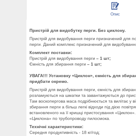
Опис
Пристрій для видобутку перги. Без циклону.
Пристрій для видобування перги призначений для под
перги. Даний комплекс призначений для видобування
Комплект поставки:
Пристрій для видобування перги
– 1 шт;
Ємність для збирання перги
– 1 шт;
УВАГА!!! Установку «Циклон», ємність для збира
придбати окремо.
Пристрій для видобування перги, ємність для збиран
розламуються на шматки та завантажуються до прис
Там воскопергова маса подрібнюється та вилітає у в
збирання перги а більш легкі відходи під дією повіт
встановленого на її кришці пристосування «Циклон»
«Циклона» по трубопроводу пилосмока.
Технічні характеристики:
Середня продуктивність - 18 кг/год;