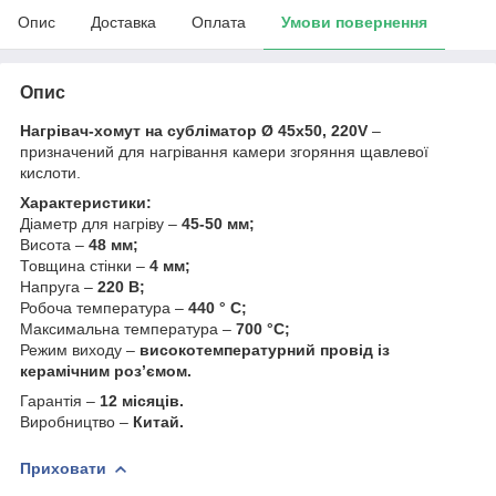
Опис
Доставка
Оплата
Умови повернення
Опис
Нагрівач-хомут на субліматор Ø 45х50, 220V
–
призначений для нагрівання камери згоряння щавлевої
кислоти.
Характеристики:
Діаметр для нагріву –
45-50 мм;
Висота –
48 мм;
Товщина стінки –
4 мм;
Напруга –
220 В;
Робоча температура –
​​440 ° С;
Максимальна температура –
​​700 °C;
Режим виходу –
високотемпературний провід із
керамічним роз’ємом.
Гарантія –
12 місяців.
Виробництво –
Китай.
Приховати