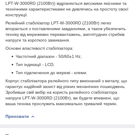
LPT-W-3000RD (2100Вт)) відрізняється високими якісними та
технічними характеристиками не дивлячись на простоту своєї
конструкції.
Релейний стабілізатор LPT-W-3000RD (2100Вт) легко
впорається з поставленими завданнями, а також убезпечить
техніку від мережевих перевантажень, амплітудних стрибків
напруги та короткого замикання.
Основні властивості стабілізатора:
Частотний діапазон - 50/60±1 Hz;
Тип індикації - LCD;
Тип підключення до мережі - клеми.
Корпус стабілізатора релейного типу виконаний з металу, що
гарантує надійний захист від різних механічних пошкоджень.
Зробивши свій вибір на користь релейного стабілізатора
напруги LPT-W-3000RD (2100Вт), ви будете впевнені, що
ваша техніка прослужить максимально тривалий термін.
Приховати