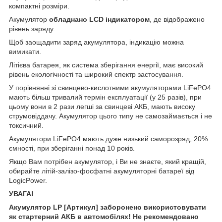
компактні розміри.
Акумулятор
обладнано LCD індикатором
, де відображено
рівень заряду.
Щоб заощадити заряд акумулятора, індикацію можна
вимикати.
Літієва батарея, як система зберігання енергії, має високий
рівень екологічності та широкий спектр застосування.
У порівнянні зі свинцево-кислотними акумуляторами LiFePO4
мають більш тривалий термін експлуатації (у 25 разів), при
цьому вони в 2 рази легші за свинцеві АКБ, мають високу
струмовіддачу. Акумулятор цього типу не самозаймається і не
токсичний.
Акумулятори LiFePO4 мають дуже низький саморозряд, 20%
ємності, при зберіганні понад 10 років.
Якщо Вам потрібен акумулятор, і Ви не знаєте, який кращій,
обирайте літій-залізо-фосфатні акумуляторні батареї від
LogicPower.
УВАГА!
Акумулятор LP [Артикул] заборонено використовувати
як стартерний АКБ в автомобілях! Не рекомендовано