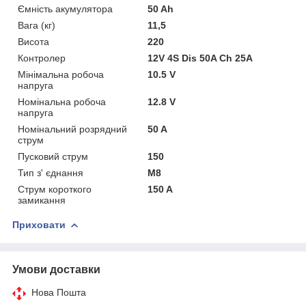
Ємність акумулятора
50 Ah
Вага (кг)
11,5
Висота
220
Контролер
12V 4S Dis 50A Ch 25А
Мінімальна робоча
10.5 V
напруга
Номінальна робоча
12.8 V
напруга
Номінальний розрядний
50 A
струм
Пусковий струм
150
Тип з' єднання
М8
Струм короткого
150 A
замикання
Приховати
Умови доставки
Нова Пошта