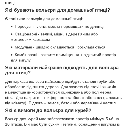
птиці.
Які бувають вольєри для домашньої птиці?
Є такі типи вольєрів для домашньої птиці:
Пересувні - легкі, можна переміщати по ділянці
Стаціонарні - великі, міцні, з дерев'яним або
металевим каркасом
Модульні - швидко складаються і розкладаються
Комбіновані - закрите приміщення + відкритий простір
для вигулу.
Які матеріали найкраще підходять для вольєра
для птиці?
Для каркаса вольєра найкраще підійдуть сталеві труби або
оброблене від гниття дерево. Для захисту від втечі і хижаків
найчастіше використовується оцинкована або полімерна
сітка. Для накриття - шифер, полікарбонат або сітка (залежить
від клімату). Підлога – земля, бетон або дерев'яний настил.
Які є вимоги до вольєра для курей?
Вольєр для курей має забезпечувати простір мінімум 5 м² на
10 птахів. Він має бути сухим і теплим, оснащений вигулом із