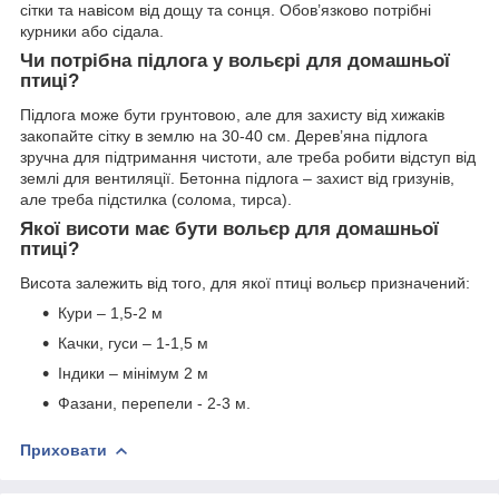
сітки та навісом від дощу та сонця. Обов’язково потрібні
курники або сідала.
Чи потрібна підлога у вольєрі для домашньої
птиці?
Підлога може бути грунтовою, але для захисту від хижаків
закопайте сітку в землю на 30-40 см. Дерев’яна підлога
зручна для підтримання чистоти, але треба робити відступ від
землі для вентиляції. Бетонна підлога – захист від гризунів,
але треба підстилка (солома, тирса).
Якої висоти має бути вольєр для домашньої
птиці?
Висота залежить від того, для якої птиці вольєр призначений:
Кури – 1,5-2 м
Качки, гуси – 1-1,5 м
Індики – мінімум 2 м
Фазани, перепели - 2-3 м.
Приховати