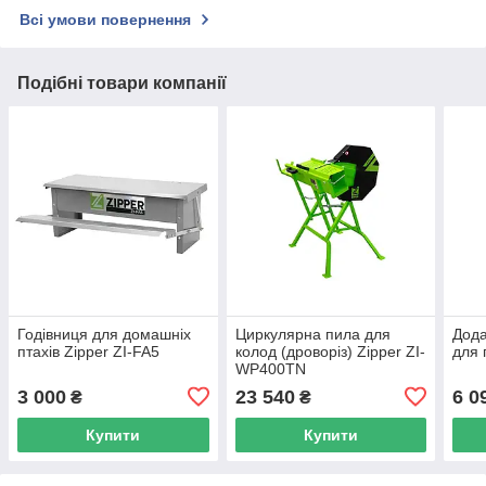
Всі умови повернення
Подібні товари компанії
Годівниця для домашніх
Циркулярна пила для
Дода
птахів Zipper ZI-FA5
колод (дроворіз) Zipper ZI-
для 
WP400TN
3 000
23 540
6 0
₴
₴
Купити
Купити