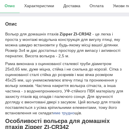
Опис
Характеристики
Доставка
Оплата
Умови п
Опис
Вольєр для домашніх птахів
Zipper ZI-CR342
- це легка і
проста у монтажі модульна конструкція для вигулу птиці, яку
можна швидко встановити у будь-якому місці вашої ділянки.
Розмір 3х4 м дає достатньо простору для випасу і активності
пернатих. Висота вольєра - 2,5 м.
Рама виконана з оцинкованої сталевої труби діаметром
25x0,65 мм, дуже міцна, стійка і не схильна до корозії. Сітка з
оцинкованої сталі стійка до розривів і має вічка розміром
45х25 мм, що унеможливлює втечу птиці та проникнення у
вольєр хижаків. Частина накриття вольєра сітчаста, а інша
частина - з водонепроникного, УФ-стійкого ПВХ матеріалу для
захисту птахів від опадів і палючого сонця. Для зручності
догляду є вмонтовані двері з засувом. Цей вольєр для птахів
поставляється з усіма кріпильними елементами, тому його
встановлення не складат
име трудно
щів.
Особливості вольєра для домашніх
птахів Zipper ZI-CR342