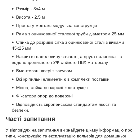
Розмір - 3х4 м
Висота - 2,5 м
Проста у монтажі модульна конструкція
Рама з оцинкованої сталевої труби діаметром 25 мм
Стійка до розривів сітка з оцинкованої сталі з вічками
45х25 мм
Накриття наполовину сітчасте, а друга половина - з
водонепроникного і УФ-стійкого ПВХ матеріалу
Вмонтовані двері з засувом
Всі кріпильні елементи є в комплекті поставки
Міцна, стійка до корозії конструкція
Фіксатори опор до поверхні
Відповідність європейським стандартам якості та
безпеки.
Часті запитання
У відповідях на запитання ви знайдете цікаву інформацію про
типи, конструкцію та експлуатацію вольєрів для домашньої