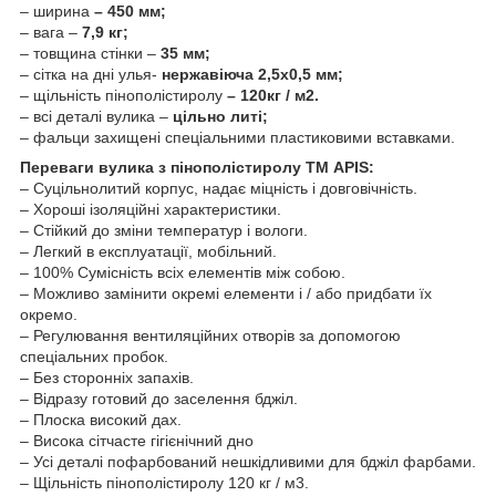
– ширина
– 450 мм;
– вага –
7,9 кг;
– товщина стінки –
35 мм;
– сітка на дні улья-
нержавіюча 2,5х0,5 мм;
– щільність пінополістиролу
– 120кг / м2.
– всі деталі вулика –
цільно литі;
– фальци захищені спеціальними пластиковими вставками.
Переваги вулика з пінополістиролу ТМ APIS:
– Суцільнолитий корпус, надає міцність і довговічність.
– Хороші ізоляційні характеристики.
– Стійкий до зміни температур і вологи.
– Легкий в експлуатації, мобільний.
– 100% Сумісність всіх елементів між собою.
– Можливо замінити окремі елементи і / або придбати їх
окремо.
– Регулювання вентиляційних отворів за допомогою
спеціальних пробок.
– Без сторонніх запахів.
– Відразу готовий до заселення бджіл.
– Плоска високий дах.
– Висока сітчасте гігієнічний дно
– Усі деталі пофарбований нешкідливими для бджіл фарбами.
– Щільність пінополістиролу 120 кг / м3.