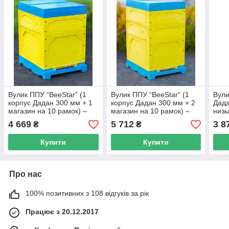
Вулик ППУ “BeeStar” (1
Вулик ППУ “BeeStar” (1
Вули
корпус Дадан 300 мм + 1
корпус Дадан 300 мм + 2
Дада
магазин на 10 рамок) –
магазин на 10 рамок) –
низь
кольоровий
кольоровий
4 669
5 712
3 8
₴
₴
Купити
Купити
Про нас
100% позитивних з 108 відгуків за рік
Працює з 20.12.2017