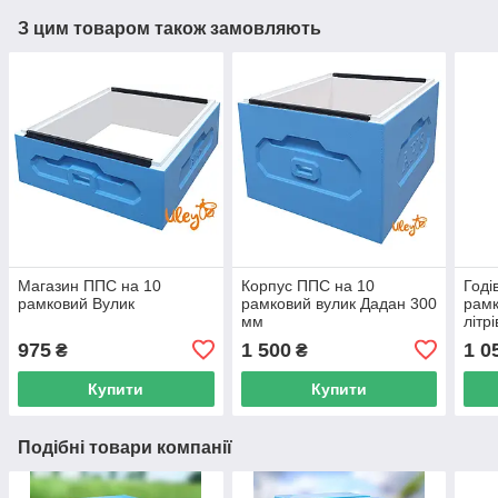
З цим товаром також замовляють
Магазин ППС на 10
Корпус ППС на 10
Годі
рамковий Вулик
рамковий вулик Дадан 300
рамк
мм
літрі
975
1 500
1 0
₴
₴
Купити
Купити
Подібні товари компанії