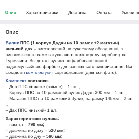
Опис
Характеристики
Доставка
Оплата
Умови п
Опис
Вулик
ППС (1 корпус Дадан на 10 рамок +2 магазин)
низький дах –
виготовлений на сучасному обладнанні, з
високоякісного саме затухаючого полістиролу виробництва
Туреччини. Всі деталі вулика пофарбовані якісної
водоемульсійною фарбою для зовнішнього використання. Всі
складові і
комплектуючі
сертифіковані (дивіться фото).
Комплект
поставки:
– Дно ППС сітчасте (знімне) – 1 шт .;
– Корпус ППС на 10 рамковий вулик Дадан 300 мм – 1 шт .;
– Магазин ППС на 10 рамковий Вулик, на рамку 145мм – 2 шт
.;
– Дах ППС низький- 1 шт.
Характеристики вулика:
– висота
– 790 мм;
– довжина по даху
– 520 мм;
– довжина по дну
– 560 мм;