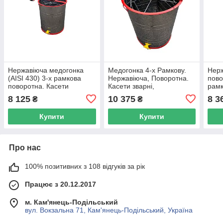
Нержавіюча медогонка
Медогонка 4-х Рамкову.
Нерж
(AISI 430) 3-х рамкова
Нержавіюча, Поворотна.
пово
поворотна. Касети
Касети зварні,
рамк
зварені, пофарбовані
пофарбовані порошковою
поф
8 125
10 375
8 3
₴
₴
порошковою фарбою
фарбою
пор
підс
Купити
Купити
Про нас
100% позитивних з 108 відгуків за рік
Працює з 20.12.2017
м. Кам'янець-Подільський
вул. Вокзальна 71, Кам'янець-Подільський, Україна