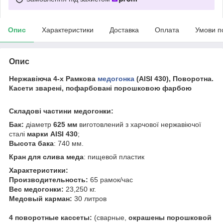
Опис
Характеристики
Доставка
Оплата
Умови п
Опис
Нержавіюча 4-х Рамкова
медогонка
(AISI 430), Поворотна.
Касети зварені, пофарбовані порошковою фарбою
Складові частини медогонки:
Бак:
діаметр
625 мм
виготовлений з харчової нержавіючої
сталі
марки AISI 430
;
Высота бака
: 740 мм.
Кран для слива меда
: пищевой пластик
Характеристики:
Производительность:
65 рамок/час
Вес медогонки:
23,250 кг.
Медовый карман:
30 литров
4 поворотные кассеты:
(сварные,
окрашены порошковой