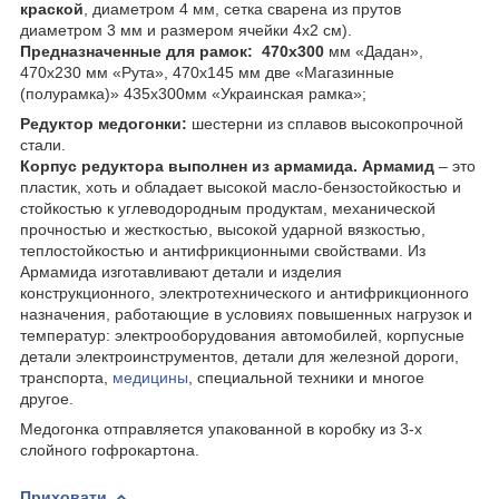
краской
, диаметром 4 мм, сетка сварена из прутов
диаметром 3 мм и размером ячейки 4х2 см).
Предназначенные для рамок: 470х300
мм «Дадан»,
470х230 мм «Рута», 470х145 мм две «Магазинные
(полурамка)» 435х300мм «Украинская рамка»;
Редуктор медогонки:
шестерни из сплавов высокопрочной
стали.
Корпус редуктора выполнен из армамида. Армамид
– это
пластик, хоть и обладает высокой масло-бензостойкостью и
стойкостью к углеводородным продуктам, механической
прочностью и жесткостью, высокой ударной вязкостью,
теплостойкостью и антифрикционными свойствами. Из
Армамида изготавливают детали и изделия
конструкционного, электротехнического и антифрикционного
назначения, работающие в условиях повышенных нагрузок и
температур: электрооборудования автомобилей, корпусные
детали электроинструментов, детали для железной дороги,
транспорта,
медицины
, специальной техники и многое
другое.
Медогонка отправляется упакованной в коробку из 3-х
слойного гофрокартона.
Приховати