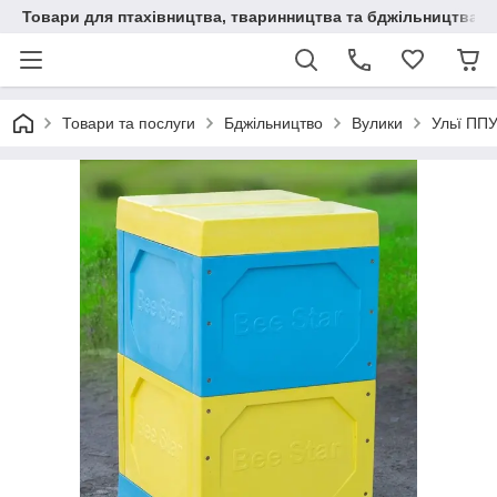
Товари для птахівництва, тваринництва та бджільництва
Товари та послуги
Бджільництво
Вулики
Ульї ППУ