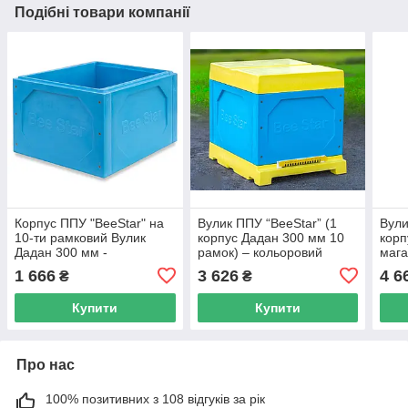
Подібні товари компанії
Корпус ППУ "BeeStar" на
Вулик ППУ “BeeStar” (1
Вули
10-ти рамковий Вулик
корпус Дадан 300 мм 10
корп
Дадан 300 мм -
рамок) – кольоровий
мага
кольоровий
коль
1 666
3 626
4 6
₴
₴
Купити
Купити
Про нас
100% позитивних з 108 відгуків за рік