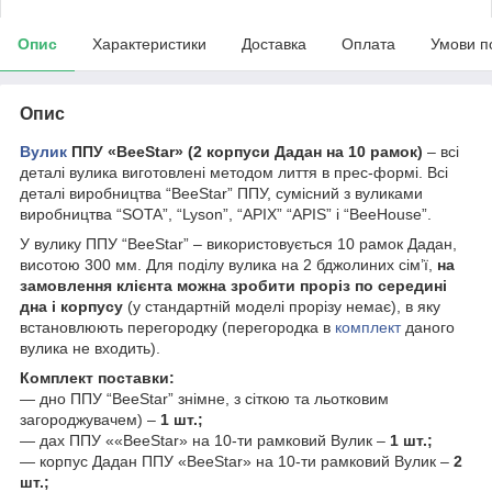
Опис
Характеристики
Доставка
Оплата
Умови п
Опис
Вулик
ППУ «BeeStar» (2 корпуси Дадан на 10 рамок)
– всі
деталі вулика виготовлені методом лиття в прес-формі. Всі
деталі виробництва “BeeStar” ППУ, сумісний з вуликами
виробництва “SOTA”, “Lyson”, “APIX” “APIS” і “BeeHouse”.
У вулику ППУ “BeeStar” – використовується 10 рамок Дадан,
висотою 300 мм. Для поділу вулика на 2 бджолиних сім’ї,
на
замовлення клієнта можна зробити проріз по середині
дна і корпусу
(у стандартній моделі прорізу немає), в яку
встановлюють перегородку (перегородка в
комплект
даного
вулика не входить).
Комплект поставки:
— дно ППУ “BeeStar” знімне, з сіткою та льотковим
загороджувачем) –
1 шт.;
— дах ППУ ««BeeStar» на 10-ти рамковий Вулик –
1 шт.;
— корпус Дадан ППУ «BeeStar» на 10-ти рамковий Вулик –
2
шт.;