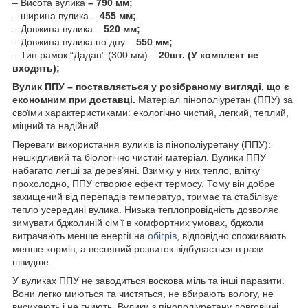
– Висота вулика
– 790 мм;
– ширина вулика –
455 мм;
– Довжина вулика –
520 мм;
– Довжина вулика по дну –
550 мм;
– Тип рамок “Дадан” (300 мм) –
20шт. (У комплект не
входять);
Вулик ППУ – поставляється у розібраному вигляді, що є
економним при доставці.
Матеріал пінополіуретан (ППУ) за
своїми характеристиками: екологічно чистий, легкий, теплий,
міцний та надійний.
Переваги використання вуликів із пінополіуретану (ППУ):
нешкідливий та біологічно чистий матеріал. Вулики ППУ
набагато легші за дерев’яні. Взимку у них тепло, влітку
прохолодно, ППУ створює ефект термосу. Тому він добре
захищений від перепадів температур, тримає та стабілізує
тепло усередині вулика. Низька теплопровідність дозволяє
зимувати бджолиній сім’ї в комфортних умовах, бджоли
витрачають менше енергії на
обігрів
, відповідно споживають
менше кормів, а весняний розвиток відбувається в рази
швидше.
У вуликах ППУ не заводиться воскова міль та інші паразити.
Вони легко миються та чистяться, не вбирають вологу, не
висихають і не гниють. Вулики з пінополіуретану довговічні.