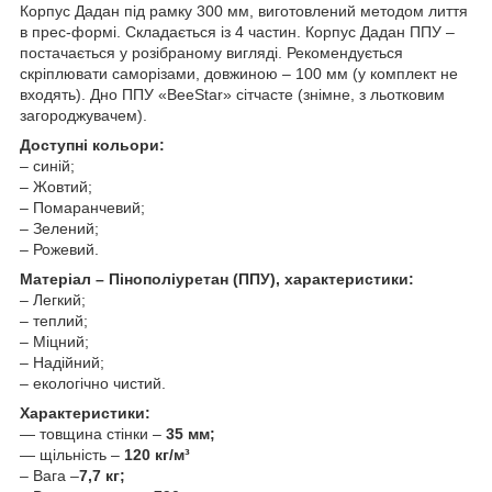
Корпус Дадан під рамку 300 мм, виготовлений методом лиття
в прес-формі. Складається із 4 частин. Корпус Дадан ППУ –
постачається у розібраному вигляді. Рекомендується
скріплювати саморізами, довжиною – 100 мм (у комплект не
входять). Дно ППУ «BeeStar» сітчасте (знімне, з льотковим
загороджувачем).
Доступні кольори:
– синій;
– Жовтий;
– Помаранчевий;
– Зелений;
– Рожевий.
Матеріал – Пінополіуретан (ППУ), характеристики:
– Легкий;
– теплий;
– Міцний;
– Надійний;
– екологічно чистий.
Характеристики:
— товщина стінки –
35 мм;
— щільність –
120 кг/м³
– Вага –
7,7 кг;