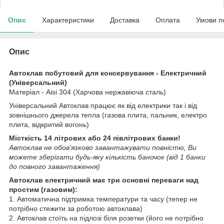
Опис
Характеристики
Доставка
Оплата
Умови п
Опис
Автоклав побутовий для консервування - Електричний
(Універсальний)
Матеріал - Aisi 304 (Харчова нержавіюча сталь)
Універсальний Автоклав працює як від електрики так і від
зовнішнього джерела тепла (газова плита, пальник, електро
плита, відкритий вогонь)
Місткість 14 літрових або 24 півлітрових банки!
Автоклав не обов'язково завантажувати повністю, Ви
можете зберігати будь-яку кількість баночок (від 1 банки
до повного завантаження)
Автоклав електричний має три основні переваги над
простим (газовим):
1. Автоматична підтримка температури та часу (тепер не
потрібно стежити за роботою автоклава)
2. Автоклав стоїть на підлозі біля розетки (його не потрібно