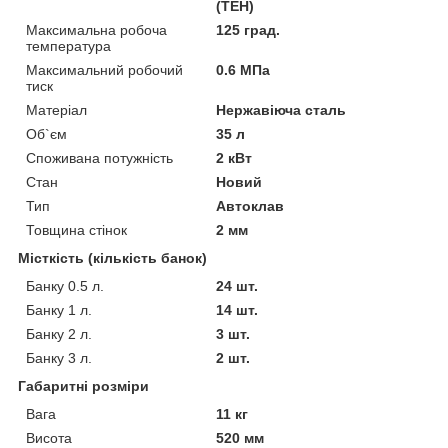
(ТЕН)
Максимальна робоча
125 град.
температура
Максимальний робочий
0.6 МПа
тиск
Матеріал
Нержавіюча сталь
Об`єм
35 л
Споживана потужність
2 кВт
Стан
Новий
Тип
Автоклав
Товщина стінок
2 мм
Місткість (кількість банок)
Банку 0.5 л.
24 шт.
Банку 1 л.
14 шт.
Банку 2 л.
3 шт.
Банку 3 л.
2 шт.
Габаритні розміри
Вага
11 кг
Висота
520 мм