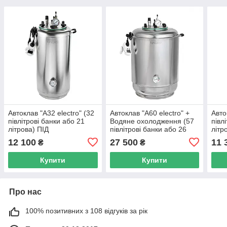
Автоклав "А32 electro" (32
Автоклав "А60 electro" +
Авто
півлітрові банки або 21
Водяне охолодження (57
півл
літрова) ПІД
півлітрові банки або 26
літр
ЗАМОВЛЕННЯ
літрових) ПІД
ЗАМ
12 100
27 500
11 
₴
₴
ЗАМОВЛЕННЯ
Купити
Купити
Про нас
100% позитивних з 108 відгуків за рік