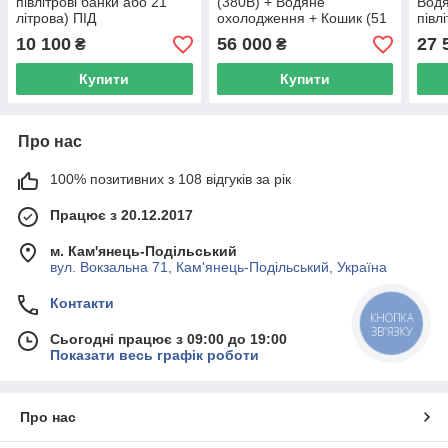
півлітрові банки або 21
(380В) + Водяне
Водя
літрова) ПІД
охолодження + Кошик (51
півл
ЗАМОВЛЕННЯ
півлітрові банки або 36
літр
10 100
56 000
27 
₴
₴
літрових) ПІД
ЗАМ
ЗАМОВЛЕННЯ
Купити
Купити
Про нас
100% позитивних з 108 відгуків за рік
Працює з 20.12.2017
м. Кам'янець-Подільський
вул. Вокзальна 71, Кам'янець-Подільський, Україна
Контакти
КНОПКА
ЗВ'ЯЗКУ
Сьогодні працює з 09:00 до 19:00
Показати весь графік роботи
Про нас