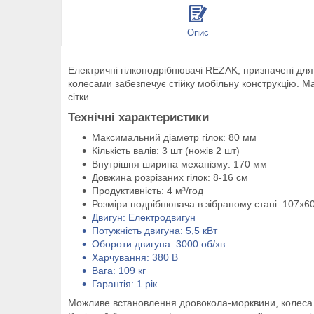
Опис
Електричні гілкоподрібнювачі REZAK, призначені для
колесами забезпечує стійку мобільну конструкцію. 
сітки.
Технічні характеристики
Максимальний діаметр гілок: 80 мм
Кількість валів: 3 шт (ножів 2 шт)
Внутрішня ширина механізму: 170 мм
Довжина розрізаних гілок: 8-16 см
Продуктивність: 4 м³/год
Розміри подрібнювача в зібраному стані: 107х6
Двигун: Електродвигун
Потужність двигуна: 5,5 кВт
Обороти двигуна: 3000 об/хв
Харчування: 380 В
Вага: 109 кг
Гарантія: 1 рік
Можливе встановлення дровокола-морквини, колеса д