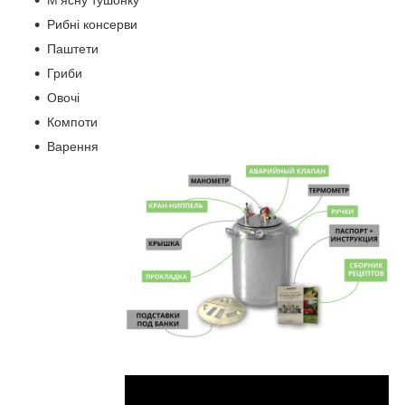
М'ясну тушонку
Рибні консерви
Паштети
Гриби
Овочі
Компоти
Варення