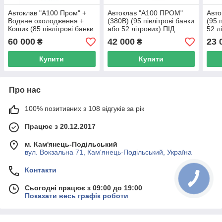
Автоклав "А100 Пром" +
Автоклав "А100 ПРОМ"
Авто
Водяне охолодження +
(380В) (95 півлітрові банки
(95 
Кошик (85 півлітрові банки
або 52 літрових) ПІД
52 л
або 36 літрових) ПІД
ЗАМОВЛЕННЯ
ЗАМ
60 000
42 000
23 
₴
₴
ЗАМОВЛЕННЯ
Купити
Купити
Про нас
100% позитивних з 108 відгуків за рік
Працює з 20.12.2017
м. Кам'янець-Подільський
вул. Вокзальна 71, Кам'янець-Подільський, Україна
Контакти
Сьогодні працює з 09:00 до 19:00
Показати весь графік роботи