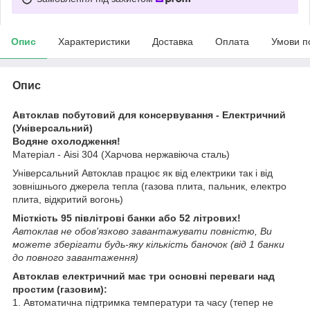
Опис
Характеристики
Доставка
Оплата
Умови п
Опис
Автоклав побутовий для консервування - Електричний
(Універсальний)
Водяне охолодження!
Матеріал - Aisi 304 (Харчова нержавіюча сталь)
Універсальний Автоклав працює як від електрики так і від
зовнішнього джерела тепла (газова плита, пальник, електро
плита, відкритий вогонь)
Місткість 95 півлітрові банки або 52 літрових!
Автоклав не обов'язково завантажувати повністю, Ви
можете зберігати будь-яку кількість баночок (від 1 банки
до повного завантаження)
Автоклав електричний має три основні переваги над
простим (газовим):
1. Автоматична підтримка температури та часу (тепер не