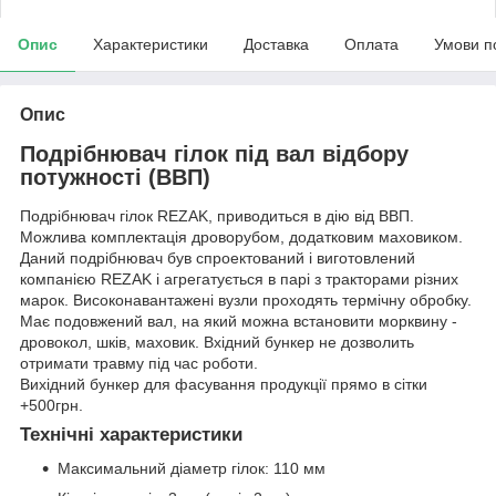
Опис
Характеристики
Доставка
Оплата
Умови п
Опис
Подрібнювач гілок під вал відбору
потужності (ВВП)
Подрібнювач гілок REZAK, приводиться в дію від ВВП.
Можлива комплектація дроворубом, додатковим маховиком.
Даний подрібнювач був спроектований і виготовлений
компанією REZAK і агрегатується в парі з тракторами різних
марок. Високонавантажені вузли проходять термічну обробку.
Має подовжений вал, на який можна встановити морквину -
дровокол, шків, маховик. Вхідний бункер не дозволить
отримати травму під час роботи.
Вихідний бункер для фасування продукції прямо в сітки
+500грн.
Технічні характеристики
Максимальний діаметр гілок: 110 мм