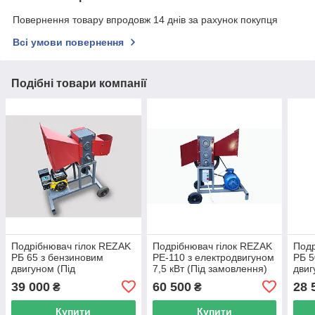
Повернення товару впродовж 14 днів за рахунок покупця
Всі умови повернення
Подібні товари компанії
Подрібнювач гілок REZAK
Подрібнювач гілок REZAK
Подр
РБ 65 з бензиновим
РЕ-110 з електродвигуном
РБ 5
двигуном (Під
7,5 кВт (Під замовлення)
двиг
замовлення)
замо
39 000
60 500
28 
₴
₴
Купити
Купити