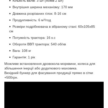
Кількість валів: 3 шт (ножів 2 шт)
Внутрішня ширина механізму: 170 мм
Довжина розрізаних гілок: 8-16 см
Продуктивність: 6 м³/год
Розміри подрібнювача в зібраному стані: 60х105х85
см
Потужність трактора: 16 к.с
Обороти ВВП трактора: 540 об/хв
Вага: 108 кг
Гарантія: 1 рік
Можливе встановлення дровокола-морквини, колеса для
збільшення інерції або додаткового маховика.
Вихідний бункер для фасування продукції прямо в сітки
+500грн.