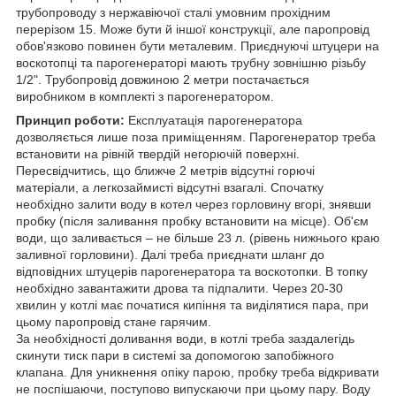
трубопроводу з нержавіючої сталі умовним прохідним
перерізом 15. Може бути й іншої конструкції, але паропровід
обов'язково повинен бути металевим. Приєднуючі штуцери на
воскотопці та парогенераторі мають трубну зовнішню різьбу
1/2". Трубопровід довжиною 2 метри постачається
виробником в комплекті з парогенератором.
Принцип роботи:
Експлуатація парогенератора
дозволяється лише поза приміщенням. Парогенератор треба
встановити на рівній твердій негорючій поверхні.
Пересвідчитись, що ближче 2 метрів відсутні горючі
матеріали, а легкозаймисті відсутні взагалі. Спочатку
необхідно залити воду в котел через горловину вгорі, знявши
пробку (після заливання пробку встановити на місце). Об'єм
води, що заливається – не більше 23 л. (рівень нижнього краю
заливної горловини). Далі треба приєднати шланг до
відповідних штуцерів парогенератора та воскотопки. В топку
необхідно завантажити дрова та підпалити. Через 20-30
хвилин у котлі має початися кипіння та виділятися пара, при
цьому паропровід стане гарячим.
За необхідності доливання води, в котлі треба заздалегідь
скинути тиск пари в системі за допомогою запобіжного
клапана. Для уникнення опіку парою, пробку треба відкривати
не поспішаючи, поступово випускаючи при цьому пару. Воду