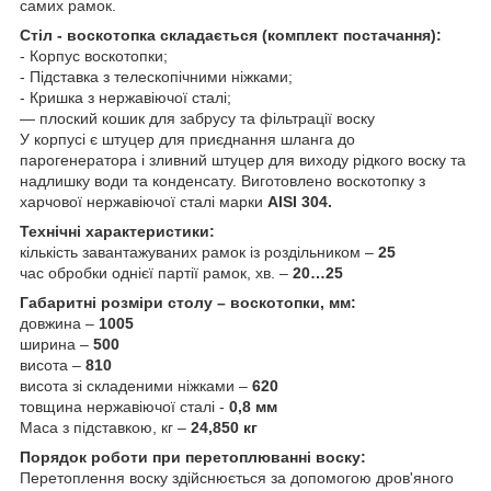
самих рамок.
Стіл - воскотопка складається (комплект постачання):
- Корпус воскотопки;
- Підставка з телескопічними ніжками;
- Кришка з нержавіючої сталі;
— плоский кошик для забрусу та фільтрації воску
У корпусі є штуцер для приєднання шланга до
парогенератора і зливний штуцер для виходу рідкого воску та
надлишку води та конденсату. Виготовлено воскотопку з
харчової нержавіючої сталі марки
AISI 304.
Технічні характеристики:
кількість завантажуваних рамок із роздільником –
25
час обробки однієї партії рамок, хв. –
20…25
Габаритні розміри столу – воскотопки, мм:
довжина –
1005
ширина –
500
висота –
810
висота зі складеними ніжками –
620
товщина нержавіючої сталі -
0,8 мм
Маса з підставкою, кг –
24,850 кг
Порядок роботи при перетоплюванні воску:
Перетоплення воску здійснюється за допомогою дров'яного