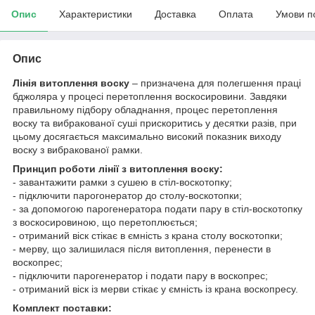
Опис
Характеристики
Доставка
Оплата
Умови п
Опис
Лінія витоплення воску
– призначена для полегшення праці
бджоляра у процесі перетоплення воскосировини. Завдяки
правильному підбору обладнання, процес перетоплення
воску та вибракованої суші прискоритись у десятки разів, при
цьому досягається максимально високий показник виходу
воску з вибракованої рамки.
Принцип роботи лінії з витоплення воску:
- завантажити рамки з сушею в стіл-воскотопку;
- підключити парогонератор до столу-воскотопки;
- за допомогою парогенератора подати пару в стіл-воскотопку
з воскосировиною, що перетоплюється;
- отриманий віск стікає в ємність з крана столу воскотопки;
- мерву, що залишилася після витоплення, перенести в
воскопрес;
- підключити парогенератор і подати пару в воскопрес;
- отриманий віск із мерви стікає у ємність із крана воскопресу.
Комплект поставки: