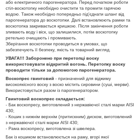
або електричного парогенератора. Перед початком роботи
стіл-воскотопку необхідно очистити та промити гарячою
водою. Також необхідно попередньо під'єднати шланг від
парогенератора до воскотопки. Далі встановлюють рамки та
воскотопка закривається кришкою. Після закінчення роботи
зливають воду і віск, що залишилися, потім воскотопку
ретельно очищають і промивають.
Зберігання воскотопки проводиться в умовах, що
забезпечують її безпеку, якість та товарний вигляд.
УВАГА!!! Заборонено при перетопці воску
використовувати відкритий вогонь. Перетопку воску
проводити тільки за допомогою парогенератора.
Воскопрес гвинтовий
- призначений для віджиму
високоякісного воску з воско містить сировини (суші, мерви).
Використовується разом із парогенератором.
Гвинтовий воскопрес складається:
- Бак воскопресу, виготовлений з нержавіючої сталі марки AISI
430;
- Кошик з нижнім верхнім (притискним) диском, виготовлений
з нержавіючої сталі марки AISI 430;
- Рама воскопресу, виготовлена зі швелера.
Бак із кошиком встановлюється на раму, вгорі якої