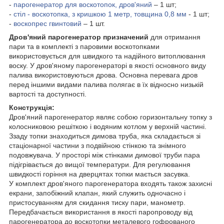
-
парогенератор для воскотопок, дров'яний
– 1 шт;
-
стіл - воскотопка, з кришкою 1 метр, товщина 0,8 мм
- 1 шт;
-
воскопрес гвинтовий
– 1 шт.
Дров'яний парогенератор призначений
для отримання
пари та в комплекті з паровими воскотопками
використовується для швидкого та надійного витоплювання
воску. У дров'яному парогенераторі в якості основного виду
палива використовуються дрова. Основна перевага дров
перед іншими видами палива полягає в їх відносно низькій
вартості та доступності.
Конструкція:
Дров'яний парогенератор являє собою горизонтальну топку з
колосниковою решіткою і водяним котлом у верхній частині.
Ззаду топки знаходиться димова труба, яка складається зі
стаціонарної частини з подвійною стінкою та знімного
подовжувача. У просторі між стінками димової труби пара
підігрівається до вищої температури. Для регулювання
швидкості горіння на дверцятах топки мається засувка.
У комплект дров'яного парогенератора входять також захисні
екрани, запобіжний клапан, який служить одночасно і
пристосуванням для скидання тиску пари, манометр.
Передбачається використання в якості паропроводу від
парогенератора до воскотопки металевого гофрованого