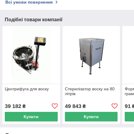
Всі умови повернення
Подібні товари компанії
Центрифуга для воску
Стерилізатор воску на 80
Форм
літрів
грам
39 182
49 843
91
₴
₴
Купити
Купити