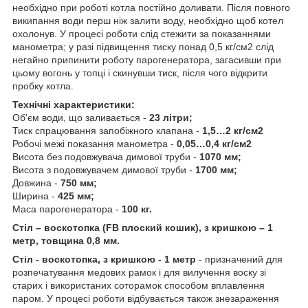
необхідно при роботі котла постійно доливати. Після повного
википання води перш ніж залити воду, необхідно щоб котел
охолонув. У процесі роботи слід стежити за показаннями
манометра; у разі підвищення тиску понад 0,5 кг/см
2
слід
негайно припинити роботу парогенератора, загасивши при
цьому вогонь у топці і скинувши тиск, після чого відкрити
пробку котла.
Технічні характеристики:
Об'єм води, що заливається -
23 літри;
Тиск спрацювання запобіжного клапана -
1,5…2 кг/см
2
Робочі межі показання манометра -
0,05…0,4 кг/см
2
Висота без подовжувача димової труби -
1070 мм;
Висота з подовжувачем димової труби -
1700 мм;
Довжина -
750 мм;
Ширина -
425 мм;
Маса парогенератора -
100 кг.
Стіл – воскотопка (FB плоский кошик), з кришкою – 1
метр, товщина 0,8 мм.
Стіл - воскотопка, з кришкою - 1 метр
- призначений для
розпечатування медових рамок і для вилучення воску зі
старих і використаних соторамок способом вплавлення
паром. У процесі роботи відбувається також знезараження