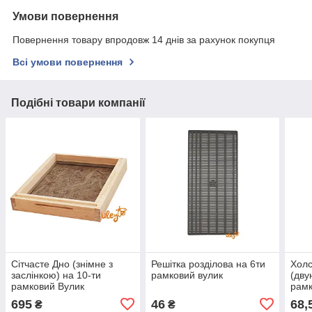
Умови повернення
Повернення товару впродовж 14 днів за рахунок покупця
Всі умови повернення
Подібні товари компанії
Сітчасте Дно (знімне з
Решітка розділова на 6ти
Холс
заслінкою) на 10-ти
рамковий вулик
(двун
рамковий Вулик
рамк
695
46
68,
₴
₴