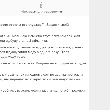
Інформація для замовлення
простотою в експлуатації.
Завдяки своїй
 з мінімальною кількістю трутневих комірок. Для
ли відбудують нові стільники.
 ламаються під впливом відцентрової сили медовинки,
ля відкачування меду з одного боку. Після
оду, меду тощо.
орівнюючи з восковою. Вощина легко піддається будь-
ь у разі появи на одному соті не здатна прогризти
и, що передаються через віск у разі недостатньої
иробників пластик можна різати під потрібні розміри