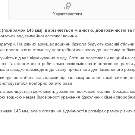
Характеристики
полірамок 145 мм), вирізняється міцністю, довговічністю та 
багатьох вад звичайної воскової вочини.
тури. На рівних аркушах вощини бджоли будують красиві стільники
е просто зняти стамеску непотрібної кулі воску до пластику та бджо
ручність під час відкачування меду. Соти на пластиковій вощині не
ах. Також немає потреби кілька разів змінювати положення рамки д
жоли швидко призводять до стану придатного для бджолиного розпр
ідвищує рентабельність пасеки під час використання такої вочини, п
ористовуватися повторно багато разів.
агато зменшується можливість ураження восковою моллю. Воскова мол
иковою вощкою немає ймовірності ураження бджолиних сімей хворобам
ишки 145 мм, але з огляду на відмінності в розмірах рамок різних в