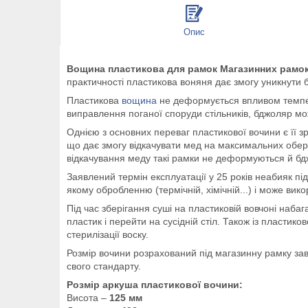
Опис
Вощина пластикова для рамок Магазинних рамок (
практичності пластикова воняня дає змогу уникнути 
Пластикова
вощина
не деформується впливом темпера
виправлення поганої споруди стільників, бджоляр мож
Однією з основних переваг пластикової вочини є її з
що дає змогу відкачувати мед на максимальних оберт
відкачування меду такі рамки не деформуються й бд
Заявлений термін експлуатації у 25 років неабияк п
якому обробленню (термічній, хімічній...) і може вик
Під час зберігання суші на пластиковій вовчоні наб
пластик і перейти на сусідній стіл. Також із пласт
стерилізації воску.
Розмір вочини розрахований під магазинну рамку завв
свого стандарту.
Розмір аркуша пластикової вочини:
Висота –
125 мм