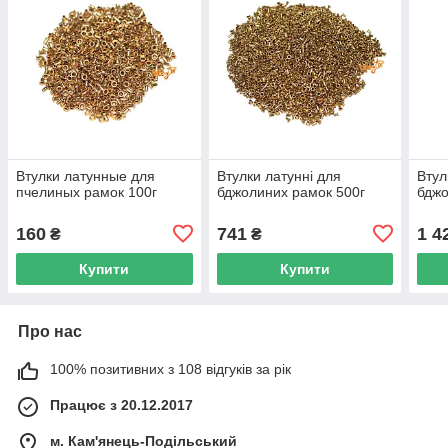
Втулки латунные для
Втулки латунні для
Втул
пчелиных рамок 100г
бджолиних рамок 500г
бджо
160
741
1 4
₴
₴
Купити
Купити
Про нас
100% позитивних з 108 відгуків за рік
Працює з 20.12.2017
м. Кам'янець-Подільський