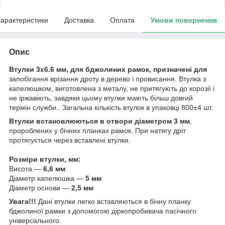
арактеристики
Доставка
Оплата
Умови повернення
Опис
Втулки 3х6.6 мм, для бджолиних рамок, призначені для
запобігання врізання дроту в дерево і провисання. Втулка з
капелюшком, виготовлена з металу, не притягують до корозії і
не іржавіють, завдяки цьому втулки мають більш довгий
термін служби.. Загальна кількість втулок в упаковці 800±4 шт.
Втулки встановлюються в отвори діаметром 3 мм
,
пророблених у бічних планках рамок. При натягу дріт
протягується через вставлені втулки.
Розміри втулки, мм:
Висота —
6,6 мм
Діаметр капелюшка —
5 мм
Діаметр основи —
2,5 мм
Увага!!!
Дані втулки легко вставляються в бічну планку
бджолиної рамки з допомогою діркопробивача пасічного
універсального.