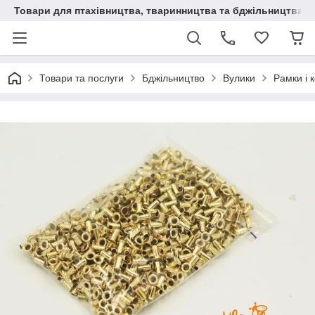
Товари для птахівництва, тваринництва та бджільництва
Товари та послуги
Бджільництво
Вулики
Рамки і 