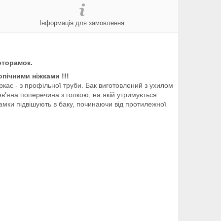
Інформація для замовлення
оторамок.
пічними ніжками !!!
аркас - з профільної труби. Бак виготовлений з ухилом
ев'яна поперечина з голкою, на якій утримується
рамки підвішують в баку, починаючи від протилежної