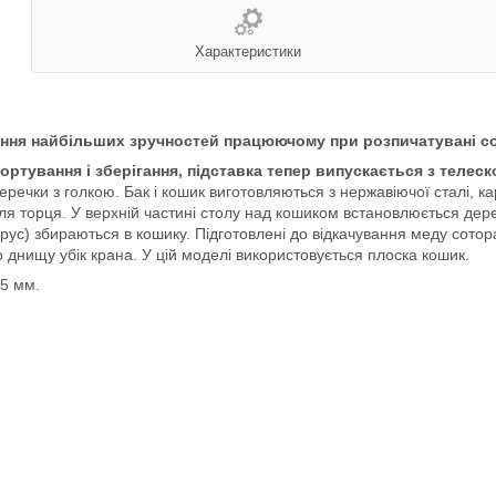
Характеристики
ення найбільших зручностей працюючому при розпичатувані с
ртування і зберігання, підставка тепер випускається з телеско
еречки з голкою. Бак і кошик виготовляються з нержавіючої сталі, к
іля торця. У верхній частині столу над кошиком встановлюється дер
абрус) збираються в кошику. Підготовлені до відкачування меду сото
 по днищу убік крана. У цій моделі використовується плоска кошик.
 5 мм.