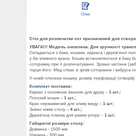
Опис
Стіл для розпечатки сот призначений для створ
УВАГА!!! Модель оновлена. Для зручності транспо
Складається з бака, кошики, каркаса і дерев'яної поп
у бік зливного крана. Кошик встановлюється в баку б
соторамку при її розпечатуванні. Зрізані частини (з
торця його. Мед стікає зі зрізів соторамок і забруса
У новій плоскою кошику, розмір перфорації (отворів)
Комплект
поставки:
Каркас з основною ванною для друку –
1 шт.;
Плоский кошик –
1 шт.;
Кран нержавіючий для зливу меду –
1 шт;
Знімні ніжки столу –
4 шт.;
Дерев'яна планка для рамки упору –
1 шт;
Габаритні розміри столу:
Довжина - 1500 мм
Ширина - 500 мм