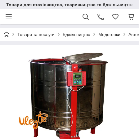
Товари для птахівництва, тваринництва та бджільництва
Товари та послуги
Бджільництво
Медогонки
Авто