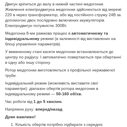
Двигун кріпиться до валу в нижній частині медогонки.
Живлення електродвигуна медогонки здійснюється від мережі
220 в через трансформатор, або від постійного струму 24В за
допомогою двох послідовно включених акумуляторів.
Електродвигун потужністю 300Вт.
Медогонка 8-ми рамкова працює в
автоматичному та
індивідуальному
режимі (в залежності від виставлених на
блоці управління параметрів).
У вимкненому стані касети медогонки встановлюються до
центру по радіусу. І автоматично повертаються при обертанні
в одну або іншу сторону.
Ротор медогонки виготовляється з профільної нержавіючої
труби.
Індивідуальний режим (можливість виставити свої
параметри): діапазон обертів ротора медогонки в
індивідуальному режимі —
50-160 об/хв.
Час роботи від
1 до 5 хвилин.
Напрямок руху:
вперед/назад
Дуже важливо!
Кількість обертів потрібно підбирати з середніх