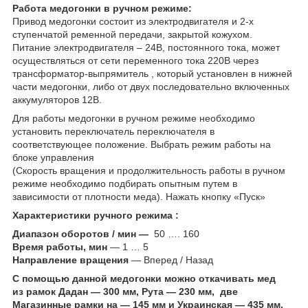
Работа медогонки в ручном режиме:
Привод медогонки состоит из электродвигателя и 2-х
ступенчатой ременной передачи, закрытой кожухом.
Питание электродвигателя – 24В, постоянного тока, может
осуществляться от сети переменного тока 220В через
трансформатор-выпрямитель , который установлен в нижней
части медогонки, либо от двух последовательно включенных
аккумуляторов 12В.
Для работы медогонки в ручном режиме необходимо
установить переключатель переключателя в
соответствующее положение. Выбрать режим работы на
блоке управления
(Скорость вращения и продолжительность работы в ручном
режиме необходимо подбирать опытным путем в
зависимости от плотности меда). Нажать кнопку «Пуск»
Характеристики ручного режима :
Диапазон оборотов / мин —
50 …. 160
Время работы, мин
— 1 … 5
Направление вращения
— Вперед / Назад
С помощью данной медогонки можно откачивать мед
из рамок Дадан — 300 мм, Рута — 230 мм, две
Магазинные рамки на — 145 мм и Украинская — 435 мм.