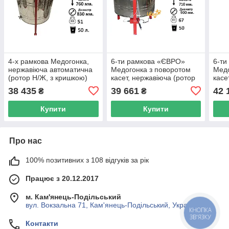
4-х рамкова Медогонка,
6-ти рамкова «ЄВРО»
6-ти
нержавіюча автоматична
Медогонка з поворотом
Медо
(ротор Н/Ж, з кришкою)
касет, нержавіюча (ротор
касе
під рамку «ДАДАН»
Н/Ж, з кришкою) під рамку
Н/Ж,
38 435
39 661
42 
₴
₴
«ДАДА»(РЕДУК
«ДА
Купити
Купити
Про нас
100% позитивних з 108 відгуків за рік
Працює з 20.12.2017
м. Кам'янець-Подільський
вул. Вокзальна 71, Кам'янець-Подільський, Україна
КНОПКА
ЗВ'ЯЗКУ
Контакти