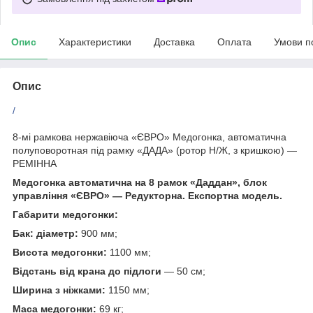
Опис
Характеристики
Доставка
Оплата
Умови п
Опис
/
8-мі рамкова нержавіюча «ЄВРО» Медогонка, автоматична
полуповоротная під рамку «ДАДА» (ротор Н/Ж, з кришкою) —
РЕМІННА
Медогонка автоматична на 8 рамок «Даддан», блок
управління «ЄВРО» — Редукторна. Експортна модель.
Габарити медогонки:
Бак: діаметр:
900 мм;
Висота медогонки:
1100 мм;
Відстань від крана до підлоги
— 50 см;
Ширина з ніжками:
1150 мм;
Маса медогонки:
69 кг;