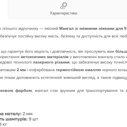
Характеристики
 літнього відпочинку — якісний
Мангал зі знімними ніжками для 9
езпечує постійну високу якість, безпеку та доступність для всіх люб
, що гарантує його міцність і довговічність, він прослужить вам
більш
икористання
нетоксичних матеріалів
у виготовленні мангалу стало
едової технології
лазерного різання
, що забезпечує високу точність
завтовшки
2 мм
і пофарбована
термостійкою емаллю
чорного коль
не тільки доповнюють естетичний зовнішній вигляд, а також підви
шковою фарбою
, мангал стає зручним для транспортування та 