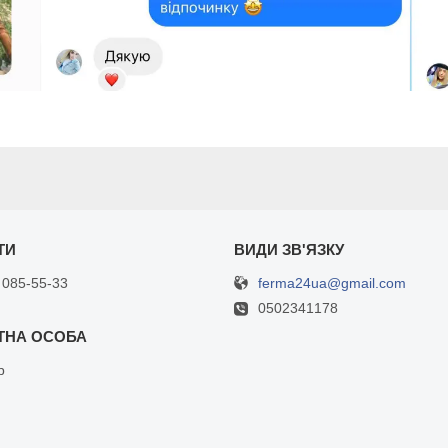
ferma24ua@gmail.com
 085-55-33
0502341178
р