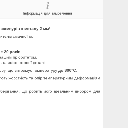
Інформація для замовлення
 шампурів з металу 2 мм
!
ителів смачної їжі.
е 20 років
.
 нашим пріоритетом.
 та якість кожної деталі.
ору, що витримує температуру
до 800°C
.
щують жорсткість та опір температурним деформаціям
зберігання, що робить його ідеальним вибором для