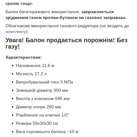
грилю тощо.
Балон багаторазового використання,
заправляється
зрідженим газом пропан-бутаном на газових заправках.
Обов'язкове використання газового редуктора (не входить до
комплекту
).
Увага! Балон продається порожнім! Без
газу!
Характеристики:
Наповнення 11,6 кг
Місткість 27,2 л
Випробувальний тиск 3 МПа
Зовнішній діаметр 300 мм
Висота з клапаном 595 мм
Діаметр опори 260 мм
Різьблення на клапані 1/2"
Розміри 59х30х30 см
Вага порожнього балона ~10 кг