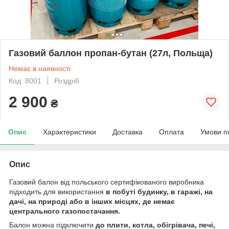
Газовий баллон пропан-бутан (27л, Польща)
Немає в наявності
Код: 8001
Роздріб
2 900
₴
Опис
Характеристики
Доставка
Оплата
Умови п
Опис
Газовий балон від польського сертифікованого виробника
підходить для використання
в побуті будинку, в гаражі, на
дачі, на природі або в інших місцях, де немає
центрального газопостачання.
Балон можна підключити
до плити, котла, обігрівача, печі,