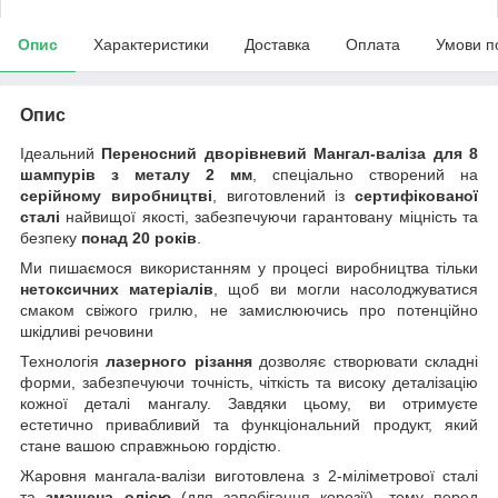
Опис
Характеристики
Доставка
Оплата
Умови п
Опис
Ідеальний
Переносний дворівневий Мангал-валіза для 8
шампурів з металу 2 мм
, спеціально створений на
серійному виробництві
, виготовлений із
сертифікованої
сталі
найвищої якості, забезпечуючи гарантовану міцність та
безпеку
понад 20 років
.
Ми пишаємося використанням у процесі виробництва тільки
нетоксичних матеріалів
, щоб ви могли насолоджуватися
смаком свіжого грилю, не замислюючись про потенційно
шкідливі речовини
Технологія
лазерного різання
дозволяє створювати складні
форми, забезпечуючи точність, чіткість та високу деталізацію
кожної деталі мангалу. Завдяки цьому, ви отримуєте
естетично привабливий та функціональний продукт, який
стане вашою справжньою гордістю.
Жаровня мангала-валізи виготовлена з 2-міліметрової сталі
та
змащена олією
(для запобігання корозії), тому перед