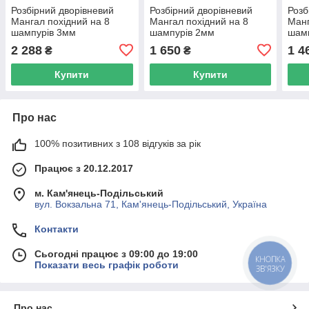
Розбірний дворівневий
Розбірний дворівневий
Розб
Мангал похідний на 8
Мангал похідний на 8
Манг
шампурів 3мм
шампурів 2мм
шам
2 288
1 650
1 4
₴
₴
Купити
Купити
Про нас
100% позитивних з 108 відгуків за рік
Працює з 20.12.2017
м. Кам'янець-Подільський
вул. Вокзальна 71, Кам'янець-Подільський, Україна
Контакти
Сьогодні працює з 09:00 до 19:00
КНОПКА
Показати весь графік роботи
ЗВ'ЯЗКУ
Про нас