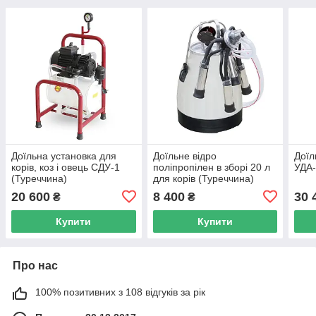
Доїльна установка для
Доїльне відро
Доїл
корів, коз і овець СДУ-1
поліпропілен в зборі 20 л
УДА-
(Туреччина)
для корів (Туреччина)
20 600
8 400
30 
₴
₴
Купити
Купити
Про нас
100% позитивних з 108 відгуків за рік