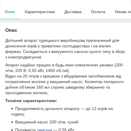
Опис
Характеристики
Доставка
Оплата
Умови п
Опис
Доїльний апарат турецького виробництва призначений для
донесення корів у приватних господарствах і на малих
фермах. Складається з вакуумного насоса сухого типу в зборі
з електродвигуном.
Апарат надійно працює в будь-яких кліматичних умовах (200
л/хв, 220 В, 0,55 кВт, 1450 об./хв);
Відро на 20 літрів з кришкою з вбудованим запобіжником від
потрапляння молока у вакуумний насос; Колектор попарного
доЇння об'ємом 160 мл сприяє швидкому збиранню та
проходженню молока;
Технічні характеристики:
Продуктивність дольного апарату — до 12 корів на
годину;
Вакуумний насос 200 л/хв, сухий
Потужність
двигун
а — 0,55 кВт;