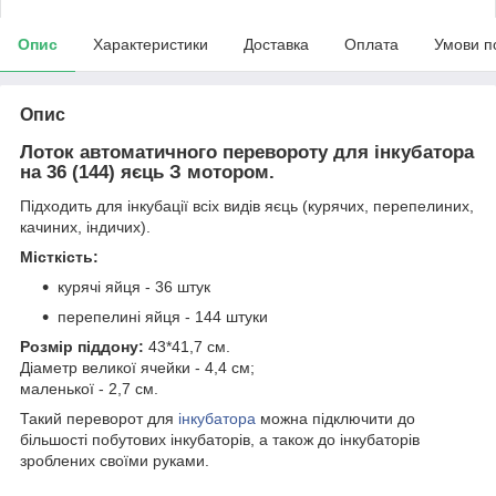
Опис
Характеристики
Доставка
Оплата
Умови п
Опис
Лоток автоматичного перевороту для інкубатора
на 36 (144) яєць
З мотором.
Підходить для інкубації всіх видів яєць (курячих, перепелиних,
качиних, індичих).
Місткість:
курячі яйця - 36 штук
перепелині яйця - 144 штуки
Розмір піддону:
43*41,7 см.
Діаметр великої ячейки - 4,4 см;
маленької - 2,7 см.
Такий переворот для
інкубатора
можна підключити до
більшості побутових інкубаторів, а також до інкубаторів
зроблених своїми руками.