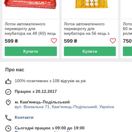
Лоток автоматичного
Лоток автоматичного
Лото
перевороту для
перевороту для
60 я
інкубатора на 48 (60) яєць
інкубатора на 56 яєць з
роли
з мотором 220в
мотором 220в
599
599
750
₴
₴
Купити
Купити
Про нас
100% позитивних з 108 відгуків за рік
Працює з 20.12.2017
м. Кам'янець-Подільський
вул. Вокзальна 71, Кам'янець-Подільський, Україна
Контакти
Сьогодні працює з 09:00 до 19:00