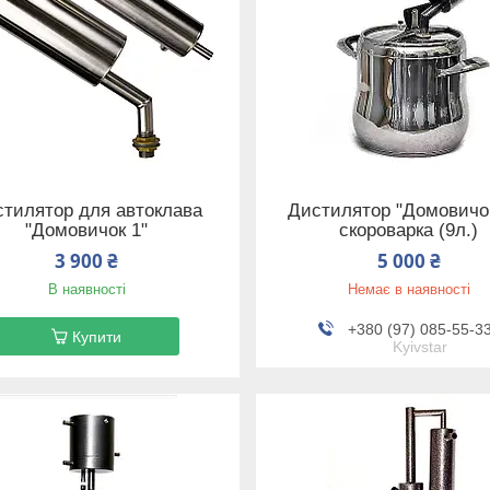
тилятор для автоклава
Дистилятор "Домовичо
"Домовичок 1"
скороварка (9л.)
3 900 ₴
5 000 ₴
В наявності
Немає в наявності
+380 (97) 085-55-3
Купити
Kyivstar