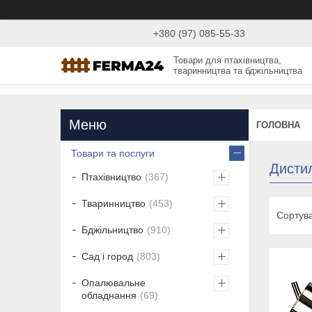
+380 (97) 085-55-33
Товари для птахівництва,
тваринництва та бджільництва
ГОЛОВНА
Товари та послуги
Дисти
Птахівництво
367
Тваринництво
453
Бджільництво
910
Сад і город
803
Опалювальне
обладнання
69