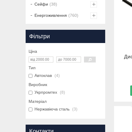
Сейфи
38
Енергоживлення
760
Фільтри
Ціна
Дис
Тип
Автоклав
4
Виробник
Укрпромтех
8
Матеріал
Нержавіюча сталь
3
Контакти