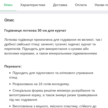
Опис
Характеристики
Доставка
Оплата
Умови п
Опис
Годівниця лоткова 30 см для курчат
Лоткова годівниця призначена для годування як великої, так і
дрібної свійської птиці: каченят, гусенят, індичат, курчат та
перепелів. Підходить для використання з сухими або
вологими кормами, а також мінеральними підживленнями.
Переваги:
Підходить для підлогового та кліткового утримання
птиці.
Розрахована на 16 голів молодняку.
Спеціальна форма решітки мінімізує розгрібання та
витоптування корму, а також знижує ризик травмування
під час годування.
Виготовлена з міцного, якісного пластику, стійкого до