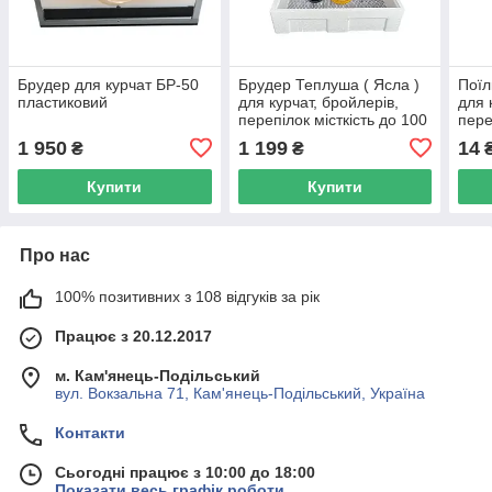
Брудер для курчат БР-50
Брудер Теплуша ( Ясла )
Поїл
пластиковий
для курчат, бройлерів,
для 
перепілок місткість до 100
пере
голів
брой
1 950
1 199
14
₴
₴
Купити
Купити
Про нас
100% позитивних з 108 відгуків за рік
Працює з 20.12.2017
м. Кам'янець-Подільський
вул. Вокзальна 71, Кам'янець-Подільський, Україна
Контакти
Сьогодні працює з 10:00 до 18:00
Показати весь графік роботи