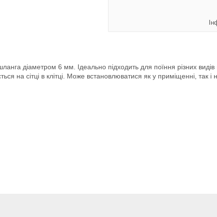
Ін
ланга діаметром 6 мм. Ідеально підходить для поїння різних видів п
ься на сітці в клітці. Може встановлюватися як у приміщенні, так і н